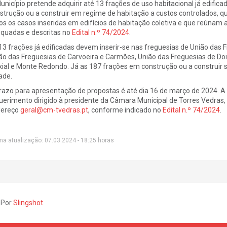
unicípio pretende adquirir até 13 frações de uso habitacional já edific
strução ou a construir em regime de habitação a custos controlados, 
os os casos inseridas em edifícios de habitação coletiva e que reúnam a
quadas e descritas no
Edital n.º 74/2024
.
13 frações já edificadas devem inserir-se nas freguesias de União das
ão das Freguesias de Carvoeira e Carmões, União das Freguesias de Doi
ial e Monte Redondo. Já as 187 frações em construção ou a construir 
ade.
razo para apresentação de propostas é até dia 16 de março de 2024. A
uerimento dirigido à presidente da Câmara Municipal de Torres Vedras, a
dereço
geral@cm-tvedras.pt
, conforme indicado no
Edital n.º 74/2024
.
ma atualização: 07.03.2024 - 18:25 horas
 Por
Slingshot