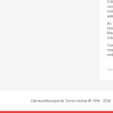
O M
con
tod
ade
As 
Uni
Max
Cid
O p
req
en
Últi
Câmara Municipal de Torres Vedras © 1996 - 2026 ·