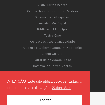
Visite Torres Vedras
Centro Histórico de Torres Vedras
Orçamento Participativo
Arquivo Municipal
Biblioteca Municipal
Teatro-Cine
Centro de Artes e Criatividade
Museu do Ciclismo Joaquim Agostinho
Sentir Cultura
Portal da Atividade Física
Carnaval de Torres Vedras
Santa Cruz Ocean Spirit
Novas Invasões
ATENÇÃO! Este site utiliza cookies. Estará a
Festas de Torres Vedras
consentir a sua utilização.
Saber Mais
Aceitar