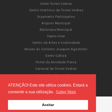
Visite Torres Vedras
Centro Histórico de Torres Vedras
Orçamento Participativo
Arquivo Municipal
Biblioteca Municipal
Teatro-Cine
Centro de Artes e Criatividade
Museu do Ciclismo Joaquim Agostinho
Sentir Cultura
Portal da Atividade Física
Carnaval de Torres Vedras
Santa Cruz Ocean Spirit
Novas Invasões
ATENÇÃO! Este site utiliza cookies. Estará a
Festas de Torres Vedras
consentir a sua utilização.
Saber Mais
Aceitar