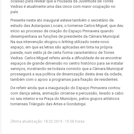
ocasião para revelar que a Pousada da Juventude de Torres
Vedras é atualmente uma das cinco com maior ocupação no
país.
Presente neste ato inaugural esteve também o secretário de
estado das Autarquias Locais, o torriense Carlos Miguel, que deu
início ao processo de criação do Espaço Primavera quando
desempenhava as funções de presidente da Câmara Municipal.
Na sua intervenção elogiou o
lettring
utilizado neste novo
espaço, em que as letras são aplicadas em tinta na própria
parede, num estilo já de certa forma característico de Torres
Vedras. Carlos Miguel referiu ainda a dificuldade de se encontrar
espaços de grande dimensão no centro histórico para se instalar
serviços, mostrando-se todavia convicto que a Câmara Municipal
prosseguirá a sua política de dinamização desta área da cidade,
também com o apoio a programas para fixação de residentes.
De referir ainda que a inauguração do Espaço Primavera contou
com dança aérea, animação circense e percussão, levado a cabo
no seu interior e na Praça do Município, pelos grupos artísticos
torrienses Triângulo das Artes e Gondutiqui.
Última atualização: 18.02.2019 - 15:58 horas