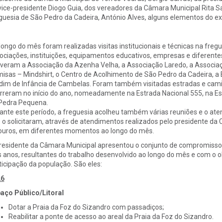
vice-presidente Diogo Guia, dos vereadores da Câmara Municipal Rita S
guesia de São Pedro da Cadeira, António Alves, alguns elementos do exec
longo do mês foram realizadas visitas institucionais e técnicas na freg
ociações, instituições, equipamentos educativos, empresas e diferentes p
iveram a Associação da Azenha Velha, a Associação Laredo, a Associaç
isas – Mindshirt, o Centro de Acolhimento de São Pedro da Cadeira, a 
dim de Infância de Cambelas. Foram também visitadas estradas e cami
rreram no início do ano, nomeadamente na Estrada Nacional 555, na Estr
Pedra Pequena.
ante este período, a freguesia acolheu também várias reuniões e o at
 o solicitaram, através de atendimentos realizados pelo presidente da
ouros, em diferentes momentos ao longo do mês.
residente da Câmara Municipal apresentou o conjunto de compromisso
s anos, resultantes do trabalho desenvolvido ao longo do mês e com o 
ticipação da população. São eles:
26
aço Público/Litoral
Dotar a Praia da Foz do Sizandro com passadiços;
Reabilitar a ponte de acesso ao areal da Praia da Foz do Sizandro.