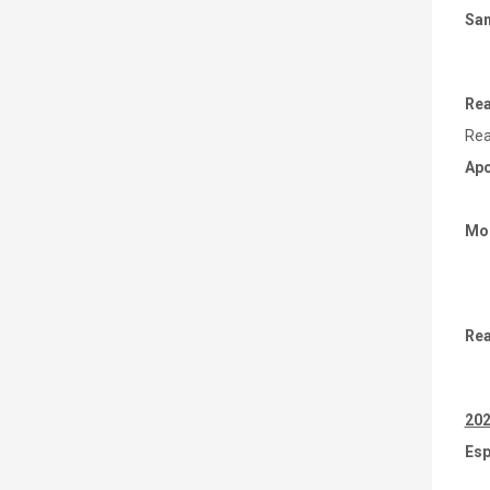
Sa
Rea
Rea
Apo
Mob
Rea
202
Esp