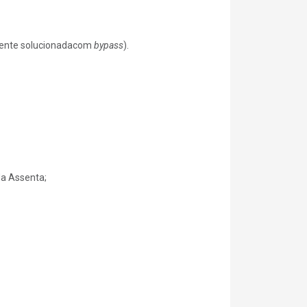
mente solucionadacom
bypass
).
da Assenta;