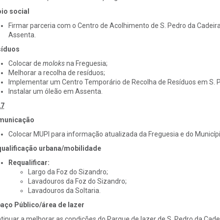
io social
Firmar parceria com o Centro de Acolhimento de S. Pedro da Cadeira
Assenta.
síduos
Colocar de
moloks
na Freguesia;
Melhorar a recolha de resíduos;
Implementar um Centro Temporário de Recolha de Resíduos em S. P
Instalar um óleão em Assenta.
27
municação
Colocar MUPI para informação atualizada da Freguesia e do Municípi
ualificação urbana/mobilidade
Requalificar:
Largo da Foz do Sizandro;
Lavadouros da Foz do Sizandro;
Lavadouros da Soltaria.
aço Público/área de lazer
tinuar a melhorar as condições do Parque de lazer de S. Pedro da Cadei