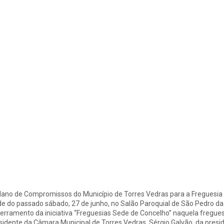
lano de Compromissos do Município de Torres Vedras para a Freguesia 
de do passado sábado, 27 de junho, no Salão Paroquial de São Pedro d
erramento da iniciativa “Freguesias Sede de Concelho” naquela fregue
sidente da Câmara Municipal de Torres Vedras, Sérgio Galvão, da presid