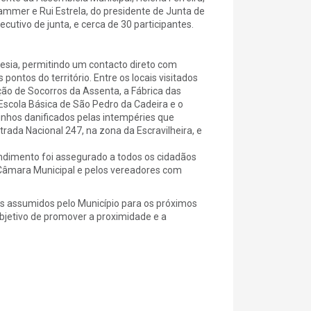
ammer e Rui Estrela, do presidente de Junta de
utivo de junta, e cerca de 30 participantes.
uesia, permitindo um contacto direto com
ontos do território. Entre os locais visitados
ão de Socorros da Assenta, a Fábrica das
Escola Básica de São Pedro da Cadeira e o
nhos danificados pelas intempéries que
ada Nacional 247, na zona da Escravilheira, e
endimento foi assegurado a todos os cidadãos
 Câmara Municipal e pelos vereadores com
s assumidos pelo Município para os próximos
objetivo de promover a proximidade e a