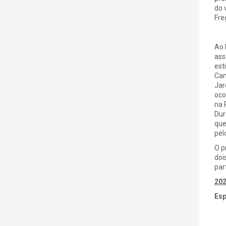
do 
Fre
Ao 
ass
est
Cam
Jar
oco
na 
Dur
que
pel
O p
doi
par
20
Esp