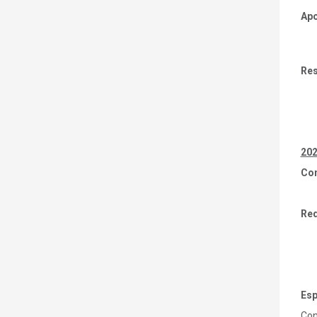
Apo
Re
20
Co
Req
Esp
Con