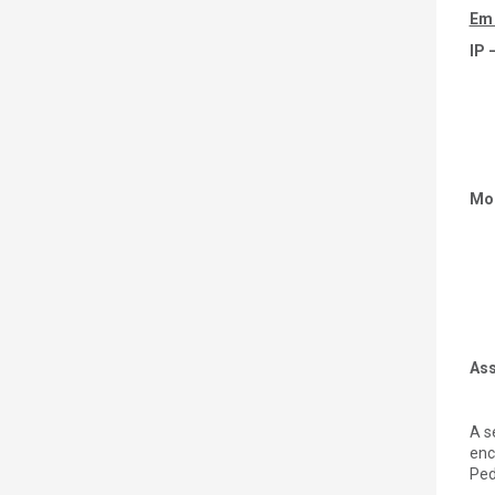
Em
IP 
Mo
Ass
A s
enc
Ped