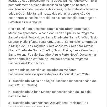
levadas a cabo precisamente na época balnear que se vai iniciar,
nomeadamente o plano de análises às águas balneares, a
monitorização da qualidade das areias, o plano de atividades de
educação ambiental, a limpeza das praias, a deposição de
ecopontos, a recolha de resíduos e a continuação dos projetos
ColorADD
e
Praia Segura
.
Nesta reunião os presentes foram ainda informados que o
Município apresentou a candidatura de 11 praias ao
Programa
Bandeira Azul
(Porto Novo, Santa Rita-Norte, Santa Rita-Sul, Navio,
Mirante, Pisão, Física, Santa Cruz-Centro, Santa Helena, Formosa
e Azul) e de 9 ao
Programa “Praia Acessível, Praia para Todos!”
(Santa Rita-Norte, Santa Rita-Sul, Navio, Física, Santa Cruz-Centro,
Santa Helena, Foz do Sizandro, Azul e Porto Novo). De salientar,
neste particular, a entrada de uma nova praia no
Programa
Bandeira Azul
: Porto Novo.
Foram ainda na ocasião anunciados os melhores
concessionários de apoios de praia do concelho em 2016:
1.º classificado: Maria dos Anjos Francisco (concessionário de
Santa Cruz – Centro)
2.º classificado: Albino Martins (concessionário da Praia de
Santa Helena)
3.º classificado: Varandinhas- Actividades Hoteleiras, Lda