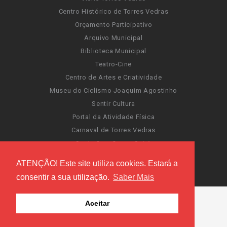
Centro Histórico de Torres Vedras
Orçamento Participativo
Arquivo Municipal
Biblioteca Municipal
Teatro-Cine
Centro de Artes e Criatividade
Museu do Ciclismo Joaquim Agostinho
Sentir Cultura
Portal da Atividade Física
Carnaval de Torres Vedras
Santa Cruz Ocean Spirit
Novas Invasões
ATENÇÃO! Este site utiliza cookies. Estará a
Festas de Torres Vedras
consentir a sua utilização.
Saber Mais
Aceitar