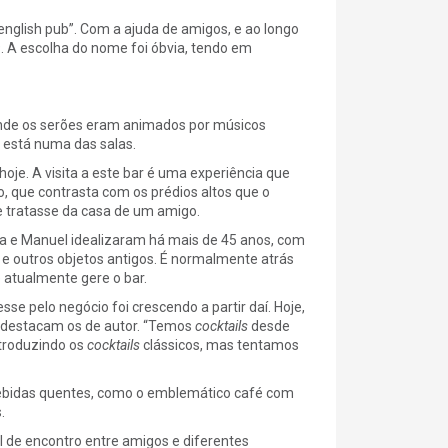
“english pub”. Com a ajuda de amigos, e ao longo
 A escolha do nome foi óbvia, tendo em
onde os serões eram animados por músicos
 está numa das salas.
oje. A visita a este bar é uma experiência que
io, que contrasta com os prédios altos que o
e tratasse da casa de um amigo.
 e Manuel idealizaram há mais de 45 anos, com
 e outros objetos antigos. É normalmente atrás
 atualmente gere o bar.
se pelo negócio foi crescendo a partir daí. Hoje,
se destacam os de autor. “Temos
cocktails
desde
ntroduzindo os
cocktails
clássicos, mas tentamos
ebidas quentes, como o emblemático café com
.
l de encontro entre amigos e diferentes