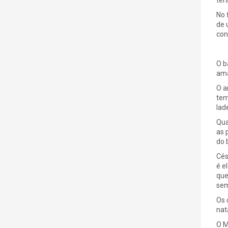
No 
de 
con
O b
ama
O a
tem
lad
Qua
as 
do 
Cés
é e
que
sem
Os
nat
O M