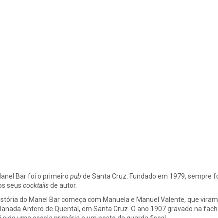
anel Bar foi o primeiro
pub
de Santa Cruz. Fundado em 1979, sempre foi
os seus
cocktails
de autor.
istória do Manel Bar começa com Manuela e Manuel Valente, que viram p
lanada Antero de Quental, em Santa Cruz. O ano 1907 gravado na facha
á sido uma escola primária e um posto da guarda fiscal.