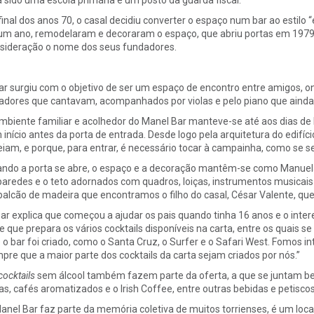
final dos anos 70, o casal decidiu converter o espaço num bar ao estilo 
um ano, remodelaram e decoraram o espaço, que abriu portas em 1979.
sideração o nome dos seus fundadores.
ar surgiu com o objetivo de ser um espaço de encontro entre amigos, 
dores que cantavam, acompanhados por violas e pelo piano que ainda
mbiente familiar e acolhedor do Manel Bar manteve-se até aos dias de h
 início antes da porta de entrada. Desde logo pela arquitetura do edifíc
eiam, e porque, para entrar, é necessário tocar à campainha, como se s
ndo a porta se abre, o espaço e a decoração mantêm-se como Manuela
paredes e o teto adornados com quadros, loiças, instrumentos musicais
balcão de madeira que encontramos o filho do casal, César Valente, que
ar explica que começou a ajudar os pais quando tinha 16 anos e o interes
le que prepara os vários cocktails disponíveis na carta, entre os quais 
 o bar foi criado, como o Santa Cruz, o Surfer e o Safari West. Fomos i
pre que a maior parte dos cocktails da carta sejam criados por nós.”
cocktails
sem álcool também fazem parte da oferta, a que se juntam b
as, cafés aromatizados e o Irish Coffee, entre outras bebidas e petiscos
anel Bar faz parte da memória coletiva de muitos torrienses, é um loca