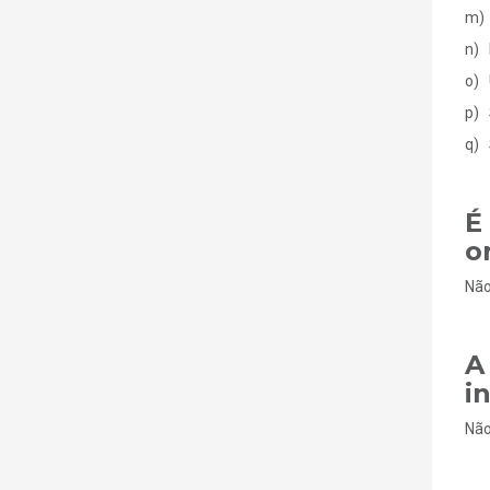
m) 
n) 
o) 
p) 
q) 
É
o
Não
A
i
Não