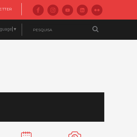
ETTER
nguage
▼