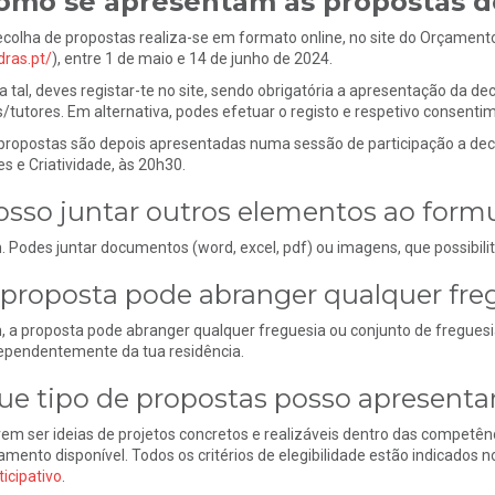
omo se apresentam as propostas d
ecolha de propostas realiza-se em formato online, no site do Orçamento
dras.pt/
), entre 1 de maio e 14 de junho de 2024.
a tal, deves registar-te no site, sendo obrigatória a apresentação da d
s/tutores. Em alternativa, podes efetuar o registo e respetivo consent
propostas são depois apresentadas numa sessão de participação a deco
es e Criatividade, às 20h30.
osso juntar outros elementos ao formu
. Podes juntar documentos (word, excel, pdf) ou imagens, que possibi
 proposta pode abranger qualquer fre
, a proposta pode abranger qualquer freguesia ou conjunto de freguesi
ependentemente da tua residência.
ue tipo de propostas posso apresenta
em ser ideias de projetos concretos e realizáveis dentro das competên
amento disponível. Todos os critérios de elegibilidade estão indicados n
ticipativo
.