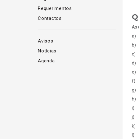
Requerimentos
Q
Contactos
As 
a) 
Avisos
b) 
Notícias
c) 
Agenda
d) 
e) 
f) 
g) 
h) 
i) 
j) 
k) 
l) 