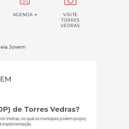
AGENDA
VISITE
TORRES
VEDRAS
Ideia Jovem
VEM
OP) de Torres Vedras?
res Vedras, no qual os munícipes podem propor,
s à implementação.