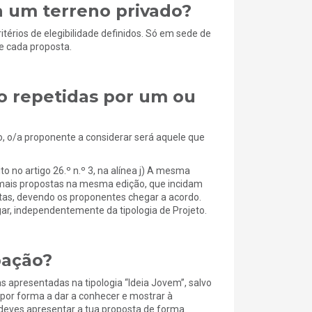
 um terreno privado?
térios de elegibilidade definidos. Só em sede de
de cada proposta.
o repetidas por um ou
o, o/a proponente a considerar será aquele que
o no artigo 26.º n.º 3, na alínea j) A mesma
u mais propostas na mesma edição, que incidam
as, devendo os proponentes chegar a acordo.
ar, independentemente da tipologia de Projeto.
pação?
 apresentadas na tipologia “Ideia Jovem”, salvo
por forma a dar a conhecer e mostrar à
 deves apresentar a tua proposta de forma