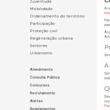
C
Juventude
Mobilidade
A r
tve
Ordenamento do território
Par
Participação
pai
Proteção civil
As 
Art
Regeneração urbana
Seniores
P
Urbanismo
Sim
A
Atendimento
Sim
Consulta Pública
ind
Concursos
Q
Recrutamento
Dev
Alertas
orç
Par
Regulamentos