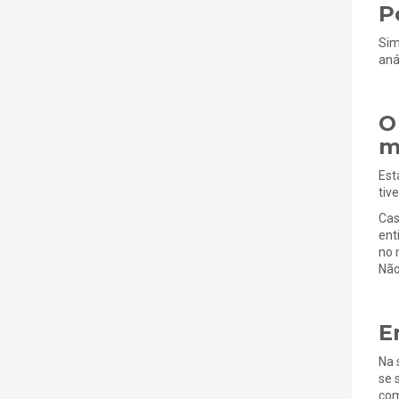
P
Sim
aná
O
m
Est
tiv
Cas
ent
no 
Não
E
Na 
se 
com