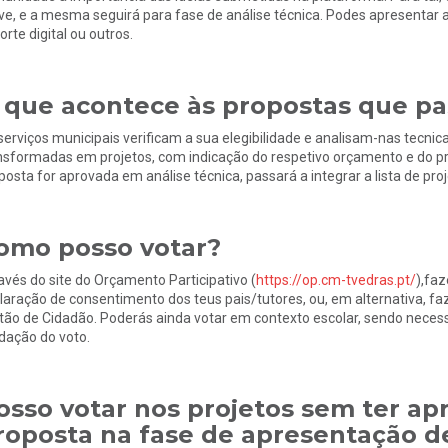
ve, e a mesma seguirá para fase de análise técnica. Podes apresentar a 
orte digital ou outros.
 que acontece às propostas que pa
serviços municipais verificam a sua elegibilidade e analisam-nas tecni
nsformadas em projetos, com indicação do respetivo orçamento e do pr
posta for aprovada em análise técnica, passará a integrar a lista de pro
omo posso votar?
avés do site do Orçamento Participativo (
https://op.cm-tvedras.pt/
),faz
laração de consentimento dos teus pais/tutores, ou, em alternativa, f
tão de Cidadão. Poderás ainda votar em contexto escolar, sendo neces
idação do voto.
osso votar nos projetos sem ter a
roposta na fase de apresentação d