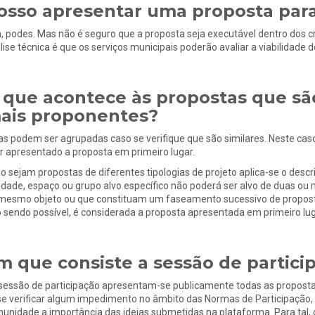
osso apresentar uma proposta para
, podes. Mas não é seguro que a proposta seja executável dentro dos cri
lise técnica é que os serviços municipais poderão avaliar a viabilidade 
 que acontece às propostas que sã
ais proponentes?
as podem ser agrupadas caso se verifique que são similares. Neste cas
er apresentado a proposta em primeiro lugar.
o sejam propostas de diferentes tipologias de projeto aplica-se o descrit
idade, espaço ou grupo alvo específico não poderá ser alvo de duas o
mesmo objeto ou que constituam um faseamento sucessivo de propost
 sendo possível, é considerada a proposta apresentada em primeiro lug
m que consiste a sessão de partici
sessão de participação apresentam-se publicamente todas as propostas
se verificar algum impedimento no âmbito das Normas de Participação, 
unidade a importância das ideias submetidas na plataforma. Para tal,