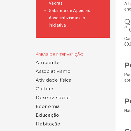
Vedras
A t
enc
Gabinete de Apoio ao
Associativismo e à
Q
Iniciativa
“
Cad
60.
ÁREAS DE INTERVENÇÃO
Ambiente
P
Associativismo
Pod
Atividade física
apr
Cultura
Desenv. social
P
Economia
Não
Educação
Habitação