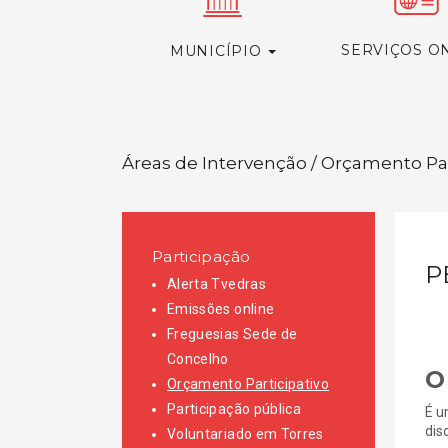
SERVIÇOS O
MUNICÍPIO
Áreas de Intervenção / Orçamento Par
Participação
P
Alerta Tvedras
Emissões online
Freguesias Sede de
Concelho
O
Orçamento Participativo
Participação pública
É u
dis
Voluntariado em Torres