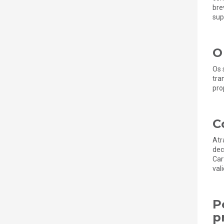
bre
sup
O
Os 
tra
pro
C
Atr
dec
Car
val
P
p