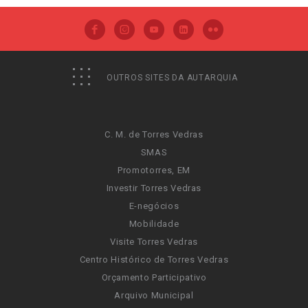
OUTROS SITES DA AUTARQUIA
C. M. de Torres Vedras
SMAS
Promotorres, EM
Investir Torres Vedras
E-negócios
Mobilidade
Visite Torres Vedras
Centro Histórico de Torres Vedras
Orçamento Participativo
Arquivo Municipal