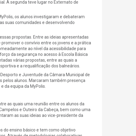
ial. A segunda teve lugar no Externato de
 MyPolis, os alunos investigaram e debateram
 das suas comunidades e desenvolvendo
ssas propostas. Entre as ideias apresentadas
omover o convívio entre os jovens e a prática
 nomeadamente ao nível da acessibilidade para
eforço da segurança no acesso à Escola Básica
tadas várias propostas, entre as quais a
portiva e a requalificação dos balneários.
 Desporto e Juventude da Câmara Municipal de
as pelos alunos. Marcaram também presença
e da equipa da MyPolis.
re as quais uma reunião entre os alunos da
de Campelos e Outeiro da Cabeça, bem como uma
entaram as suas ideias ao vice-presidente da
los do ensino básico e tem como objetivo
icos. Através de metodologias colaborativas,