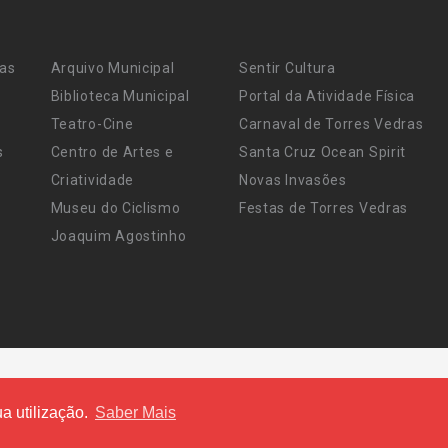
ras
Arquivo Municipal
Sentir Cultura
Biblioteca Municipal
Portal da Atividade Física
Teatro-Cine
Carnaval de Torres Vedras
s
Centro de Artes e
Santa Cruz Ocean Spirit
Criatividade
Novas Invasões
Museu do Ciclismo
Festas de Torres Vedras
Joaquim Agostinho
a utilização.
Saber Mais