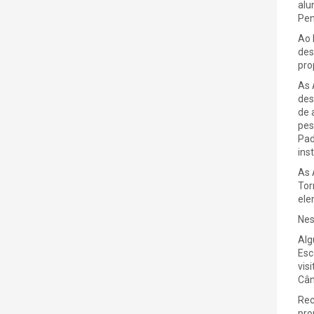
alu
Pen
Ao 
des
pro
As 
des
de 
pes
Pad
ins
As 
Tor
ele
Nes
Alg
Esc
vis
Câm
Rec
pro