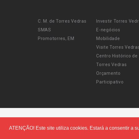
C. M. de Torres Vedras
Investir Torres Ved
SMAS
E-negócios
Promotorres, EM
Mobilidade
Visite Torres Vedra
Centro Histórico de
Torres Vedras
Orçamento
Participativo
ATENÇÃO! Este site utiliza cookies. Estará a consentir a su