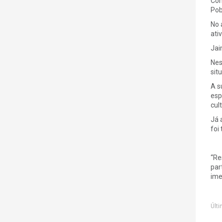
Com
Pob
No 
ati
Jai
Nes
sit
A s
esp
cul
Já 
foi
“Re
par
ime
Últi