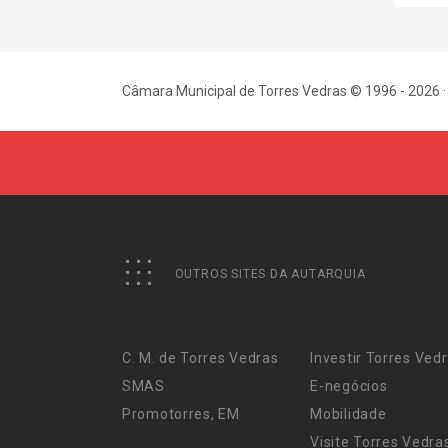
Câmara Municipal de Torres Vedras © 1996 - 2026 ·
OUTROS SITES DA AUTARQUIA
C. M. de Torres Vedras
Investir Torres Ved
SMAS
E-negócios
Promotorres, EM
Mobilidade
Visite Torres Vedra