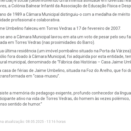
ercial) e social (desenvolvendo uma intensa atividade em diversas rea
res, a Colónia Balnear Infantil da Associação de Educação Física e Desp
ano de 1989 a Câmara Municipal distinguiu-o com a medalha de mérito m
vidade profissional e colaborativa.
me Umbelino faleceu em Torres Vedras a 17 de fevereiro de 2007.
se ano a Câmara Municipal lavrou em ata um voto de pesar pelo seu fa
uada em Torres Vedras (nas proximidades do Barro).
ua última residência (um imóvel pombalino situado na Porta da Várzea),
ólio fora doado à Câmara Municipal, foi adquirida por esta entidade,
tural municipal, denominado de “Fábrica das Histórias – Casa Jaime Um
a casa de férias de Jaime Umbelino, situada na Foz do Arelho, que foi 
 transformada em “casa-museu”.
siste a memória do pedagogo exigente, profundo conhecedor da língua 
ticipante ativo na vida de Torres Vedras, do homem às vezes polémico
nso sentido de humor.”
ma atualização: 08.05.2025 - 13:16 horas