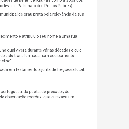
lidades de beneficência, tais como a Sopa dos
ortiva e o Patronato dos Presos Pobres).
unicipal de grau prata pela relevância da sua
lecimento e atribuiu o seu nome a uma rua
 na qual vivera durante várias décadas e cujo
 tendo sido transformada num equipamento
belino”.
doada em testamento à junta de freguesia local,
portuguesa, do poeta, do prosador, do
, de observação mordaz, que cultivava um