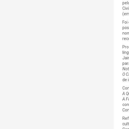
pel
Civ
(em
Foi
pos
nom
rec
Pro
lín
Jai
par
Not
O C
de 
Com
A Q
A F
con
Con
Ref
cul