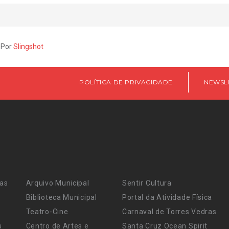
 Por
Slingshot
POLÍTICA DE PRIVACIDADE
NEWSL
ras
Arquivo Municipal
Sentir Cultura
Biblioteca Municipal
Portal da Atividade Física
Teatro-Cine
Carnaval de Torres Vedras
s
Centro de Artes e
Santa Cruz Ocean Spirit