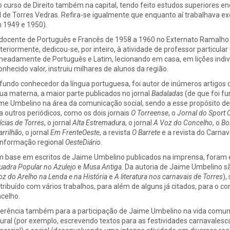
o curso de Direito também na capital, tendo feito estudos superiores e
il de Torres Vedras. Refira-se igualmente que enquanto aí trabalhava exe
 1949 e 1950).
 docente de Português e Francês de 1958 a 1960 no Externato Ramalho O
teriormente, dedicou-se, por inteiro, à atividade de professor particul
eadamente de Português e Latim, lecionando em casa, em lições indi
onhecido valor, instruiu milhares de alunos da região.
fundo conhecedor da língua portuguesa, foi autor de inúmeros artigos
gua materna, a maior parte publicados no jornal
Badaladas
(de que foi fu
me Umbelino na área da comunicação social, sendo a esse propósito de r
a outros periódicos, como os dois jornais
O Torreense
, o
Jornal do Sport 
ícias de Torres
, o jornal
Alta Estremadura
, o jornal
A Voz do Concelho
, o
Bo
arrilhão
, o jornal
Em FrenteOeste
, a revista
O Barrete
e a revista do Carna
informação regional
OesteDiário
.
 base em escritos de Jaime Umbelino publicados na imprensa, foram e
uadra Popular no Azulejo
e
Musa Antiga
. Da autoria de Jaime Umbelino
oz do Arelho na Lenda e na História
e
A literatura nos carnavais de Torres
),
tribuído com vários trabalhos, para além de alguns já citados, para o c
celho.
erência também para a participação de Jaime Umbelino na vida comun
tural (por exemplo, escrevendo textos para as festividades carnavalesc