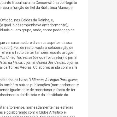
nquanto trabalhava na Conservatória do Registo
rceu a função de fiel da Biblioteca Municipal
rtigão, nas Caldas da Rainha, e,
ar (a qual já desempenhava anteriormente),
viduais ou em grupo, onde, como pedagogo de
 que versaram sobre diversos aspetos da sua
ndador). Foi, de resto, vasta a colaboração de
eferir o facto de ter também escrito artigos
Club União Torreense
(de que foi diretor), o jornal
letim da Física
, o jornal
Gazeta das Caldas
, o jornal
val de Torres Vedras. Colaborou ainda com o
site
ditados os livros
O Mirante
,
A Língua Portuguesa
,
 são também outras publicações (nomeadamente
 sendo igualmente de mencionar o facto de ter
onhecimento da História e da Identidade do
itária torriense, nomeadamente nas esferas
as e colaborando com o Clube Artístico e