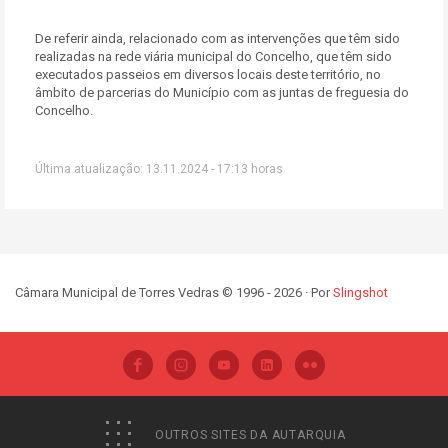
De referir ainda, relacionado com as intervenções que têm sido
realizadas na rede viária municipal do Concelho, que têm sido
executados passeios em diversos locais deste território, no
âmbito de parcerias do Município com as juntas de freguesia do
Concelho.
Última atualização: 13.11.2024 - 17:13 horas
Câmara Municipal de Torres Vedras © 1996 - 2026 · Por
Slingshot
OUTROS SITES DA AUTARQUIA