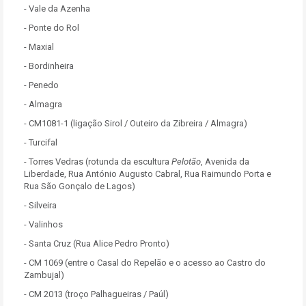
- Vale da Azenha
- Ponte do Rol
- Maxial
- Bordinheira
- Penedo
- Almagra
- CM1081-1 (ligação Sirol / Outeiro da Zibreira / Almagra)
- Turcifal
- Torres Vedras (rotunda da escultura
Pelotão
, Avenida da
Liberdade, Rua António Augusto Cabral, Rua Raimundo Porta e
Rua São Gonçalo de Lagos)
- Silveira
- Valinhos
- Santa Cruz (Rua Alice Pedro Pronto)
- CM 1069 (entre o Casal do Repelão e o acesso ao Castro do
Zambujal)
- CM 2013 (troço Palhagueiras / Paúl)