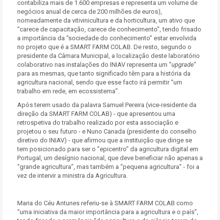
contabiliza mais de 1.600 empresas e representa um volume de
negócios anual de cerca de 200 milhões de euros),
nomeadamente da vitivinicultura e da horticultura, um ativo que
“carece de capacitação, carece de conhecimento”, tendo frisado
a importância da “sociedade do conhecimento” estar envolvida
no projeto que é a SMART FARM COLAB. De resto, segundo o
presidente da Câmara Municipal, a localização deste laboratório
colaborativo nas instalações do INIAV representa um “
upgrade
”
para as mesmas, que tanto significado têm para a história da
agricultura nacional, sendo que esse facto irá permitir “um
trabalho em rede, em ecossistema”.
Após terem usado da palavra Samuel Pereira (vice-residente da
direção da SMART FARM COLAB) - que apresentou uma
retrospetiva do trabalho realizado por esta associação e
projetou o seu futuro - e Nuno Canada (presidente do conselho
diretivo do INIAV) - que afirmou que a instituição que dirige se
tem posicionado para ser o "epicentro" da agricultura digital em
Portugal, um desígnio nacional, que deve beneficiar não apenas a
“grande agricultura”, mas também a “pequena agricultura” - foi a
vez de intervir a ministra da Agricultura.
Maria do Céu Antunes referiu-se à SMART FARM COLAB como
“uma iniciativa da maior importância para a agricultura e o país”,