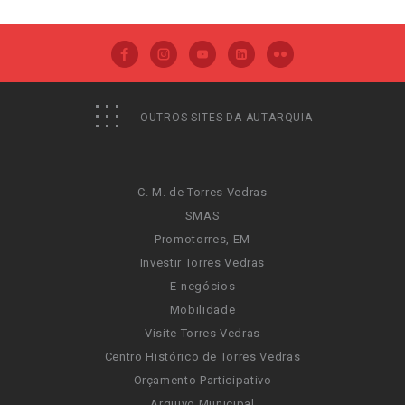
OUTROS SITES DA AUTARQUIA
C. M. de Torres Vedras
SMAS
Promotorres, EM
Investir Torres Vedras
E-negócios
Mobilidade
Visite Torres Vedras
Centro Histórico de Torres Vedras
Orçamento Participativo
Arquivo Municipal