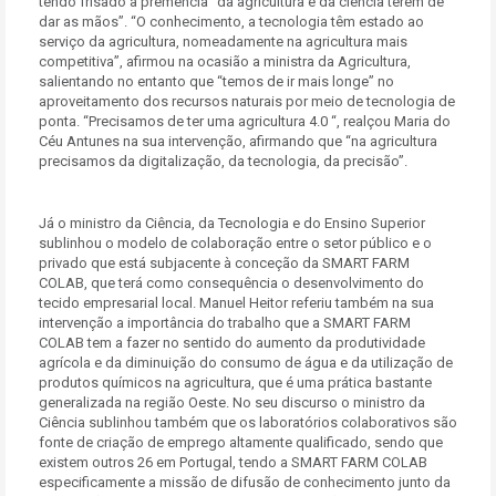
tendo frisado a premência “da agricultura e da ciência terem de
dar as mãos”. “O conhecimento, a tecnologia têm estado ao
serviço da agricultura, nomeadamente na agricultura mais
competitiva”, afirmou na ocasião a ministra da Agricultura,
salientando no entanto que “temos de ir mais longe” no
aproveitamento dos recursos naturais por meio de tecnologia de
ponta. “Precisamos de ter uma agricultura 4.0 “, realçou Maria do
Céu Antunes na sua intervenção, afirmando que “na agricultura
precisamos da digitalização, da tecnologia, da precisão”.
Já o ministro da Ciência, da Tecnologia e do Ensino Superior
sublinhou o modelo de colaboração entre o setor público e o
privado que está subjacente à conceção da SMART FARM
COLAB, que terá como consequência o desenvolvimento do
tecido empresarial local. Manuel Heitor referiu também na sua
intervenção a importância do trabalho que a SMART FARM
COLAB tem a fazer no sentido do aumento da produtividade
agrícola e da diminuição do consumo de água e da utilização de
produtos químicos na agricultura, que é uma prática bastante
generalizada na região Oeste. No seu discurso o ministro da
Ciência sublinhou também que os laboratórios colaborativos são
fonte de criação de emprego altamente qualificado, sendo que
existem outros 26 em Portugal, tendo a SMART FARM COLAB
especificamente a missão de difusão de conhecimento junto da