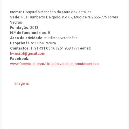
Nome:
Hospital Veterinário da Mata de Santa Iria
Sede:
Rua Humberto Delgado, n.o 67, Mugideira 2565-775 Torres
Vedras
Fundação:
2013
N.º de funcionários:
8
Área de atividade:
medicina veterinária
Proprietário:
Filipe Pereira
Contactos:
T: 91 431 05 16 | 261 958 177 | e-mail:
hvmsi.pt@gmail.com
Facebook:
www.facebook.com/Hospitalveterinariomatasantairia
Imagens