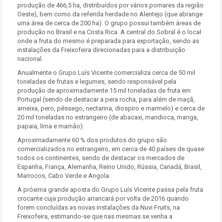
produção de 466,5 ha, distribuídos por vários pomares da região
Oeste), bem como da referida herdade no Alentejo (que abrange
uma área de cerca de 200 ha). O grupo possui também áreas de
produção no Brasil e na Costa Rica. A central do Sobral é o local
onde a fruta do mesmo é preparada para exportação, sendo as
instalações da Freixofeira direcionadas para a distribuição
nacional.
Anualmente o Grupo Luís Vicente comercializa cerca de 50 mil
toneladas de frutas e legumes, sendo responsável pela
produção de aproximadamente 15 mil toneladas de fruta em
Portugal (sendo de destacar a pera rocha, para além de maçã,
ameixa, pero, pêssego, nectarina, diospiro e marmelo) e cerca de
20 mil toneladas no estrangeiro (de abacaxi, mandioca, manga,
papaia, lima e mamão).
Aproximadamente 60 % dos produtos do grupo são
comercializados no estrangeiro, em cerca de 40 países de quase
todos os continentes, sendo de destacar os mercados de
Espanha, França, Alemanha, Reino Unido, Rússia, Canadá, Brasil,
Marrocos, Cabo Verde e Angola.
A próxima grande aposta do Grupo Luís Vicente passa pela fruta
crocante cuja produção arrancará por volta de 2016 quando
forem concluídas as novas instalações da Nuvi Fruits, na
Freixofeira, estimando-se que nas mesmas se venha a