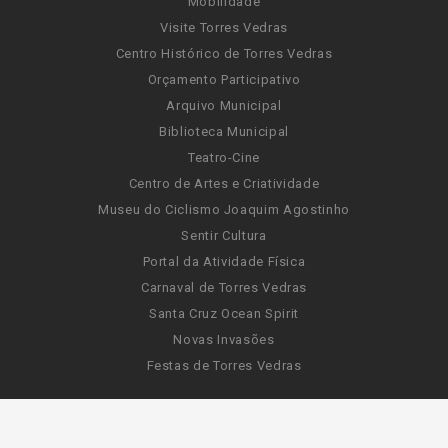
Mobilidade
Visite Torres Vedras
Centro Histórico de Torres Vedras
Orçamento Participativo
Arquivo Municipal
Biblioteca Municipal
Teatro-Cine
Centro de Artes e Criatividade
Museu do Ciclismo Joaquim Agostinho
Sentir Cultura
Portal da Atividade Física
Carnaval de Torres Vedras
Santa Cruz Ocean Spirit
Novas Invasões
Festas de Torres Vedras