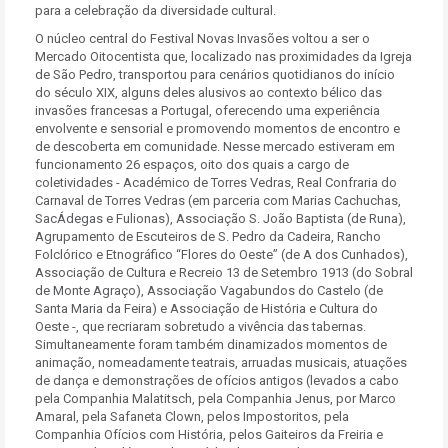
para a celebração da diversidade cultural.
O núcleo central do Festival Novas Invasões voltou a ser o
Mercado Oitocentista que, localizado nas proximidades da Igreja
de São Pedro, transportou para cenários quotidianos do início
do século XIX, alguns deles alusivos ao contexto bélico das
invasões francesas a Portugal, oferecendo uma experiência
envolvente e sensorial e promovendo momentos de encontro e
de descoberta em comunidade. Nesse mercado estiveram em
funcionamento 26 espaços, oito dos quais a cargo de
coletividades - Académico de Torres Vedras, Real Confraria do
Carnaval de Torres Vedras (em parceria com Marias Cachuchas,
SacÁdegas e Fulionas), Associação S. João Baptista (de Runa),
Agrupamento de Escuteiros de S. Pedro da Cadeira, Rancho
Folclórico e Etnográfico “Flores do Oeste” (de A dos Cunhados),
Associação de Cultura e Recreio 13 de Setembro 1913 (do Sobral
de Monte Agraço), Associação Vagabundos do Castelo (de
Santa Maria da Feira) e Associação de História e Cultura do
Oeste -, que recriaram sobretudo a vivência das tabernas.
Simultaneamente foram também dinamizados momentos de
animação, nomeadamente teatrais, arruadas musicais, atuações
de dança e demonstrações de ofícios antigos (levados a cabo
pela Companhia Malatitsch, pela Companhia Jenus, por Marco
Amaral, pela Safaneta Clown, pelos Impostoritos, pela
Companhia Ofícios com História, pelos Gaiteiros da Freiria e