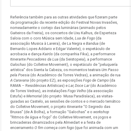
Referência também para as outras atividades que fizeram parte
da programação da recente edição do Festival Novas Invasões,
nomeadamente o cortejo das luminárias (animado pelos
Gaiteiros da Freiria), os concertos de Uxu Kalhus, de Esperteza
Saloia com o coro Música sem Idade,
Lua de Fogo
(da
associação Musica à Lareira), de La Negra e
Bandua
(de
Bernardo Lopes Addario e Edgar Valente), o espetáculo de
acrobacia e dança
Kairós
(da companhia Fika), a performance
itinerante
Pescadores da Lua
(da Seistopeia), a performance
Galochas
(do Colletive Movement), o espetáculo de “peluquería
artística” dos Sienta la Cabeza, os momentos teatrais
Um Passo
pela Poesia
(do Académico de Torres Vedras), a animação de rua
A Caravana
(do projeto EZ), as exposições
Fogo de Campo
(da
RAMA – Residências Artísticas) e
Lar, Doce Lar
(do Académico
de Torres Vedras), as instalações
Fogo Velho
(da associação
Estufa) e
Memorial
(do projeto Musa Paradisíaca), as visitas-
guiadas ao Castelo, as sessões de contos e o mercado temático
do Colletive Movement, o projeto itinerante “O Segredo das
Bruxas” (de A Bolha), a formação “Galochas” e o
workshop
“Ritmos de água e fogo” do Colletive Movement, os jogos e
brincadeiras dinamizados pela Almeidart e a festa de
encerramento
O fim começa com fogo
(que foi animada com um