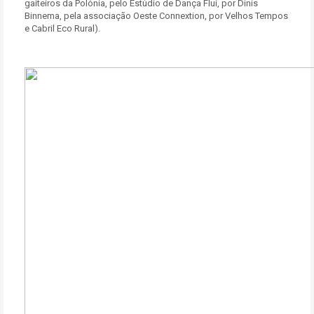
gaiteiros da Polónia, pelo Estúdio de Dança Flui, por Dinis
Binnema, pela associação Oeste Connextion, por Velhos Tempos
e Cabril Eco Rural).