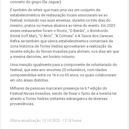
concerto do grupo Ela Jaguar).
É também de referir que mais uma vez um conjunto de
estabelecimentos de restauração locais associaram-se ao
festival, incluindo nas suas ementas, durante os três dias do
mesmo, pratos ou menus alusivos ao tema do evento. Em 2025
esses restaurantes foram o Roots, “O Beirão”, o Bombordo
(Hotel Golf Mar), “O Átrio”, “A Colmeia” e A Tasca dos Carecas.
Refira-se também que vários estabelecimentos comerciais da
zona histórica de Torres Vedras aproveitaram a realização da
recente edição do Novas Invasões para abrirem, nos dias em que
a mesma decorreu, em horário noturno.
Uma menção igualmente para a componente de voluntariado do
festival, que este ano envolveu 20 voluntários, com idades
compreendidas entre os 16 e os 65 anos, os quais colaboraram
em oito áreas distintas.
Milhares de pessoas marcaram presença na 6.ª edição do
Festival Novas Invasões, sendo de frisar o facto de a mesma ter
atraído a Torres Vedras visitantes estrangeiros de diversas
proveniências.
Última atualização: 15.10.2025 - 13:18 horas