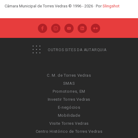
Câmara Municipal de Torres Vedras © 1996 - 2026 · Por
Slingshot
OUTROS SITES DA AUTARQUIA
C. M. de Torres Vedras
SMAS
Promotorres, EM
Investir Torres Vedras
E-negócios
Mobilidade
Visite Torres Vedras
Centro Histórico de Torres Vedras