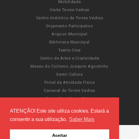
Mobilidade
Visite Torres Vedras
Centro Histórico de Torres Vedras
Orçamento Participativo
Arquivo Municipal
Biblioteca Municipal
Teatro-Cine
Centro de Artes e Criatividade
Museu do Ciclismo Joaquim Agostinho
Sentir Cultura
Portal da Atividade Física
Carnaval de Torres Vedras
Santa Cruz Ocean Spirit
Novas Invasões
ATENÇÃO! Este site utiliza cookies. Estará a
Festas de Torres Vedras
consentir a sua utilização.
Saber Mais
Aceitar