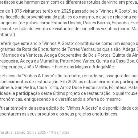
petiscos que harmonizam com os diferentes rótulos de vinho em prova
ca de 1.875 visitantes terão em 2025 passado pelo “Vinhos A.Gosto”, s
ersificação da proveniência do público do mesmo, o que se relaciona c
rangeiros (de países como Estados Unidos, Países Baixos, Espanha, Fr
recente edição do evento de visitantes de concelhos vizinhos (como Maf
barral).
referir que este ano o “Vinhos A.Gosto” constituiu-se como um espaço
egrantes da Rota de Enoturismo de Torres Vedras, os quais são: Adega
 Mamede da Ventosa, Adega Cooperativa de Dois Portos, Quinta da Almi
rasqueira, Adega da Murnalha, Património Wines, Quinta da Casa Boa, Q
 Esperança, João Melícias – Fonte das Moças e AdegaMãe.
petiscos do “Vinhos A.Gosto” são também, recorde-se, assegurados por
abelecimentos de restauração. Em 2025 os estabelecimentos participant
olmeia, San Pietro, Casa Torta, Arroz Doce Restaurante, Foliateca, Pata
idade, a participação deste último projeto de restauração, o qual trou
tronómicas, enriquecendo e diversificando a oferta do mesmo.
frisar também da sexta edição do “Vinhos A.Gosto” a disponibilidade do
esentarem os seus produtos e os seus projetos enoturísticos.
ma atualização: 20.08.2025 - 19:39 horas