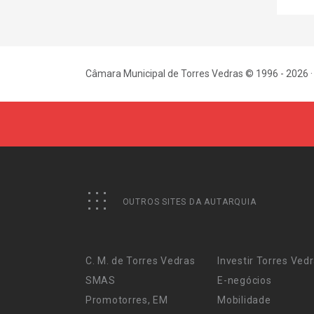
Câmara Municipal de Torres Vedras © 1996 - 2026 ·
OUTROS SITES DA AUTARQUIA
C. M. de Torres Vedras
Investir Torres Ved
SMAS
E-negócios
Promotorres, EM
Mobilidade