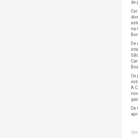
de 
Cer
div
est
na 
Bom
De 
int
São
Car
Boa
Os 
est
A C
nov
gas
De 
apr
Últi