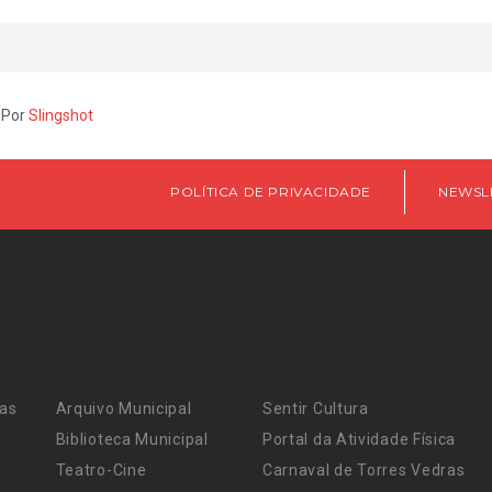
 Por
Slingshot
POLÍTICA DE PRIVACIDADE
NEWSL
ras
Arquivo Municipal
Sentir Cultura
Biblioteca Municipal
Portal da Atividade Física
Teatro-Cine
Carnaval de Torres Vedras