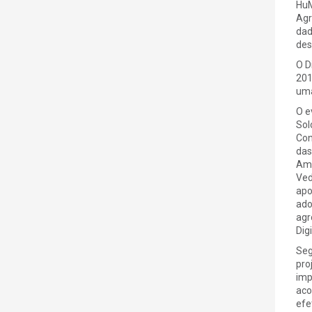
HuM
Agr
dad
des
O D
201
uma
O e
Sol
Con
das
Amb
Ved
apo
ado
agr
Digi
Seg
pro
imp
aco
efe