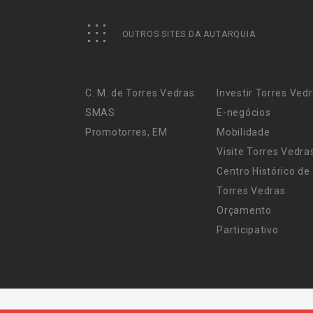
OUTROS SITES DA AUTARQUIA
C. M. de Torres Vedras
Investir Torres Ved
SMAS
E-negócios
Promotorres, EM
Mobilidade
Visite Torres Vedra
Centro Histórico de
Torres Vedras
Orçamento
Participativo