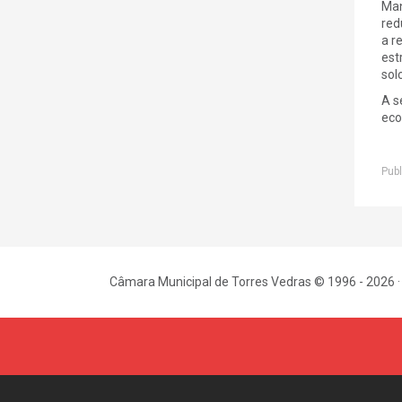
Man
red
a r
est
sol
A s
eco
Publ
Câmara Municipal de Torres Vedras © 1996 - 2026 ·