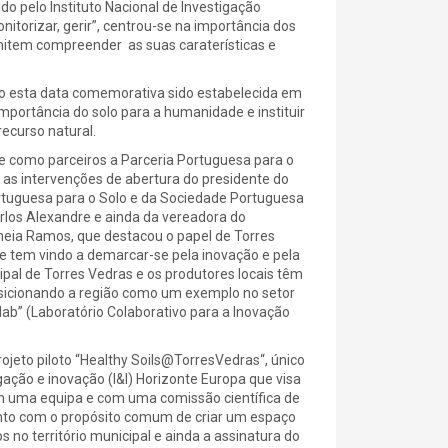
o pelo Instituto Nacional de Investigação
nitorizar, gerir”, centrou-se na importância dos
rmitem compreender as suas caraterísticas e
do esta data comemorativa sido estabelecida em
portância do solo para a humanidade e instituir
ecurso natural.
ve como parceiros a Parceria Portuguesa para o
 as intervenções de abertura do presidente do
ortuguesa para o Solo e da Sociedade Portuguesa
arlos Alexandre e ainda da vereadora do
neia Ramos, que destacou o papel de Torres
ue tem vindo a demarcar-se pela inovação e pela
pal de Torres Vedras e os produtores locais têm
sicionando a região como um exemplo no setor
lab” (Laboratório Colaborativo para a Inovação
jeto piloto “Healthy Soils@TorresVedras“, único
gação e inovação (I&I) Horizonte Europa que visa
om uma equipa e com uma comissão científica de
nto com o propósito comum de criar um espaço
s no território municipal e ainda a assinatura do