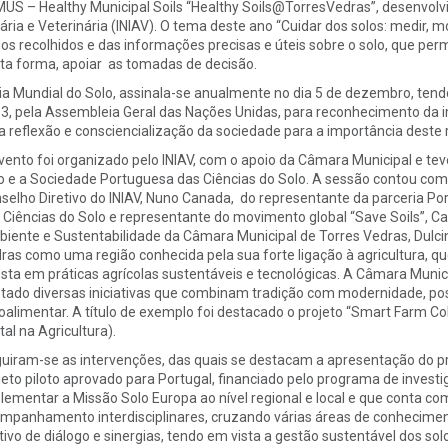
US – Healthy Municipal Soils “Healthy Soils@TorresVedras”, desenvolvid
ária e Veterinária (INIAV). O tema deste ano “Cuidar dos solos: medir, mo
os recolhidos e das informações precisas e úteis sobre o solo, que pe
ta forma, apoiar as tomadas de decisão.
ia Mundial do Solo, assinala-se anualmente no dia 5 de dezembro, ten
3, pela Assembleia Geral das Nações Unidas, para reconhecimento da im
 reflexão e consciencialização da sociedade para a importância deste r
vento foi organizado pelo INIAV, com o apoio da Câmara Municipal e te
o e a Sociedade Portuguesa das Ciências do Solo. A sessão contou com
selho Diretivo do INIAV, Nuno Canada, do representante da parceria P
 Ciências do Solo e representante do movimento global “Save Soils”, C
iente e Sustentabilidade da Câmara Municipal de Torres Vedras, Dulci
ras como uma região conhecida pela sua forte ligação à agricultura, q
sta em práticas agrícolas sustentáveis e tecnológicas. A Câmara Munici
tado diversas iniciativas que combinam tradição com modernidade, po
oalimentar. A título de exemplo foi destacado o projeto “Smart Farm Co
tal na Agricultura).
uiram-se as intervenções, das quais se destacam a apresentação do pro
jeto piloto aprovado para Portugal, financiado pelo programa de investi
lementar a Missão Solo Europa ao nível regional e local e que conta c
mpanhamento interdisciplinares, cruzando várias áreas de conhecime
tivo de diálogo e sinergias, tendo em vista a gestão sustentável dos solo