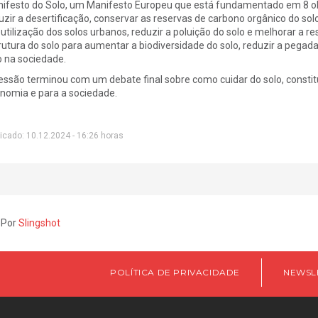
ifesto do Solo, um Manifesto Europeu que está fundamentado em 8 obj
uzir a desertificação, conservar as reservas de carbono orgânico do so
eutilização dos solos urbanos, reduzir a poluição do solo e melhorar a r
rutura do solo para aumentar a biodiversidade do solo, reduzir a pegada 
o na sociedade.
essão terminou com um debate final sobre como cuidar do solo, constitu
nomia e para a sociedade.
icado: 10.12.2024 - 16:26 horas
 Por
Slingshot
POLÍTICA DE PRIVACIDADE
NEWSL