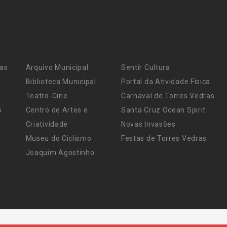
ras
Arquivo Municipal
Sentir Cultura
Biblioteca Municipal
Portal da Atividade Física
Teatro-Cine
Carnaval de Torres Vedras
s
Centro de Artes e
Santa Cruz Ocean Spirit
Criatividade
Novas Invasões
Museu do Ciclismo
Festas de Torres Vedras
Joaquim Agostinho