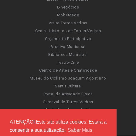
E-negócios
Mobilidade
Visite Torres Vedras
Centro Histórico de Torres Vedras
Orçamento Participativo
Arquivo Municipal
Biblioteca Municipal
Teatro-Cine
Centro de Artes e Criatividade
Museu do Ciclismo Joaquim Agostinho
Sentir Cultura
Portal da Atividade Física
Carnaval de Torres Vedras
Santa Cruz Ocean Spirit
Novas Invasões
ATENÇÃO! Este site utiliza cookies. Estará a
Festas de Torres Vedras
consentir a sua utilização.
Saber Mais