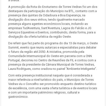
a uvada.
A promoção da Rota do Enoturismo de Torres Vedras foi um dos
destaques da participação do Município na BTL, contanto com a
presença das quintas da Cidadoura e Boa Esperança, na
divulgação dos seus vinhos, tendo igualmente marcado
presença alguns agentes económicos locais, incluindo as
empresas TudAventura, Sant'Aventura, Lagoa do Falcão e JG
Serviços Equestres e Eventos, contribuindo, desta forma, para a
divulgação da oferta turística da região Oeste.
De referir que fez parte do programa do dia 13 de março, o Oeste
Summit, evento que reuniu autarcas e especialistas para debater
o futuro da região até 2050. A iniciativa, promovida pela
Comunidade Intermunicipal do Oeste em parceria com a CNN
Portugal, decorreu no Centro de Reuniões da FIL e contou com a
presença da presidente da Câmara Municipal de Torres Vedras,
Laura Rodrigues, como oradora no painel “Ambiente Inteligente”.
Com esta presença institucional naquela que é considerada a
maior referência a nível turístico do país, o Município de Torres
Vedras viu o Concelho ser promovido enquanto destino turístico
de excelência, com uma vasta oferta turística e de eventos locais
e com um importante património religioso, cultural e
gastronómico.