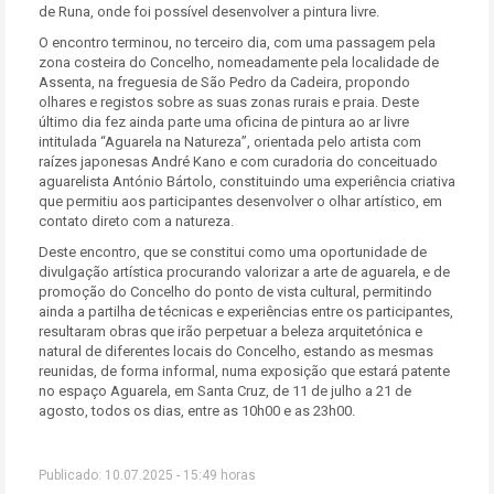
de Runa, onde foi possível desenvolver a pintura livre.
O encontro terminou, no terceiro dia, com uma passagem pela
zona costeira do Concelho, nomeadamente pela localidade de
Assenta, na freguesia de São Pedro da Cadeira, propondo
olhares e registos sobre as suas zonas rurais e praia. Deste
último dia fez ainda parte uma oficina de pintura ao ar livre
intitulada “Aguarela na Natureza”, orientada pelo artista com
raízes japonesas André Kano e com curadoria do conceituado
aguarelista António Bártolo, constituindo uma experiência criativa
que permitiu aos participantes desenvolver o olhar artístico, em
contato direto com a natureza.
Deste encontro, que se constitui como uma oportunidade de
divulgação artística procurando valorizar a arte de aguarela, e de
promoção do Concelho do ponto de vista cultural, permitindo
ainda a partilha de técnicas e experiências entre os participantes,
resultaram obras que irão perpetuar a beleza arquitetónica e
natural de diferentes locais do Concelho, estando as mesmas
reunidas, de forma informal, numa exposição que estará patente
no espaço Aguarela, em Santa Cruz, de 11 de julho a 21 de
agosto, todos os dias, entre as 10h00 e as 23h00.
Publicado: 10.07.2025 - 15:49 horas