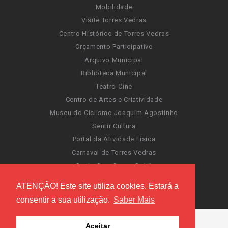
Mobilidade
Visite Torres Vedras
Centro Histórico de Torres Vedras
Orçamento Participativo
Arquivo Municipal
Biblioteca Municipal
Teatro-Cine
Centro de Artes e Criatividade
Museu do Ciclismo Joaquim Agostinho
Sentir Cultura
Portal da Atividade Física
Carnaval de Torres Vedras
Santa Cruz Ocean Spirit
Novas Invasões
ATENÇÃO! Este site utiliza cookies. Estará a
Festas de Torres Vedras
consentir a sua utilização.
Saber Mais
Aceitar