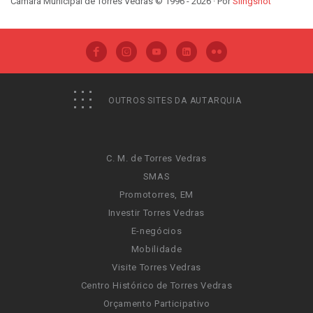
Câmara Municipal de Torres Vedras © 1996 - 2026 · Por
Slingshot
OUTROS SITES DA AUTARQUIA
C. M. de Torres Vedras
SMAS
Promotorres, EM
Investir Torres Vedras
E-negócios
Mobilidade
Visite Torres Vedras
Centro Histórico de Torres Vedras
Orçamento Participativo