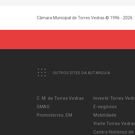
Câmara Municipal de Torres Vedras © 1996 - 2026 ·
OUTROS SITES DA AUTARQUIA
C. M. de Torres Vedras
Investir Torres Ved
SMAS
E-negócios
Promotorres, EM
Mobilidade
Visite Torres Vedra
Centro Histórico de