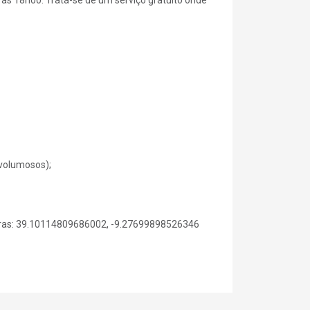
 volumosos);
dras: 39.10114809686002, -9.27699898526346