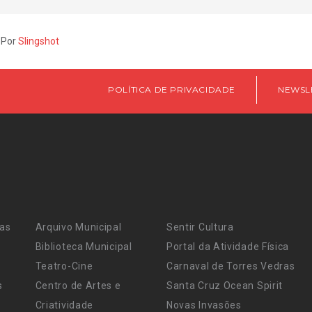
 Por
Slingshot
POLÍTICA DE PRIVACIDADE
NEWSL
ras
Arquivo Municipal
Sentir Cultura
Biblioteca Municipal
Portal da Atividade Física
Teatro-Cine
Carnaval de Torres Vedras
s
Centro de Artes e
Santa Cruz Ocean Spirit
Criatividade
Novas Invasões