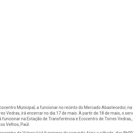
cocentro Municipal, a funcionar no recinto do Mercado Abastecedor, na
res Vedras, irá encerrar no dia 17 de maio. A partir de 18 de maio, o se
rá funcionar na Estação de Transferência e Ecocentro de Torres Vedras,
os Velhos, Paúl.
cocentro da Valorsul irá funcionar de segunda-feira a sábado, das 8h00