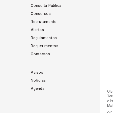
Consulta Pública
Concursos
Recrutamento
Alertas
Regulamentos
Requerimentos
Contactos
Avisos
Notícias
Agenda
O E
Tor
e i
Mat
O E