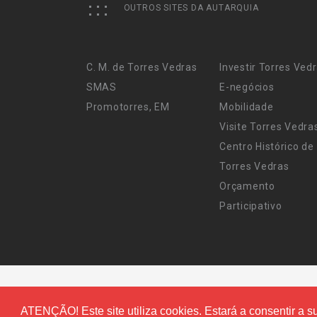
OUTROS SITES DA AUTARQUIA
C. M. de Torres Vedras
Investir Torres Ved
SMAS
E-negócios
Promotorres, EM
Mobilidade
Visite Torres Vedra
Centro Histórico de
Torres Vedras
Orçamento
Participativo
ATENÇÃO! Este site utiliza cookies. Estará a consentir a su