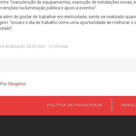
entre “manutenção de equipamentos, execução de instalações novas, 
ervenções na iluminação pública e apoio a eventos”.
a além de gostar de trabalhar em eletricidade, sente-se realizado qu
gem: “encaro o dia de trabalho como uma oportunidade de melhorar o qu
lizado”.
ma atualização: 28.05.2021 - 19:24 horas
 Por
Slingshot
POLÍTICA DE PRIVACIDADE
NEWSL