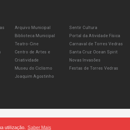
ras
Arquivo Municipal
Sentir Cultura
Biblioteca Municipal
Portal da Atividade Física
Teatro-Cine
Carnaval de Torres Vedras
s
Centro de Artes e
Santa Cruz Ocean Spirit
Criatividade
Novas Invasões
Museu do Ciclismo
Festas de Torres Vedras
Joaquim Agostinho
a utilização.
Saber Mais