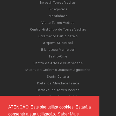
Investir Torres Vedras
E-negócios
Mobilidade
Visite Torres Vedras
Centro Histórico de Torres Vedras
Orçamento Participativo
Arquivo Municipal
Biblioteca Municipal
Teatro-Cine
Centro de Artes e Criatividade
Museu do Ciclismo Joaquim Agostinho
Sentir Cultura
Portal da Atividade Física
Carnaval de Torres Vedras
Santa Cruz Ocean Spirit
Novas Invasões
ATENÇÃO! Este site utiliza cookies. Estará a
Festas de Torres Vedras
consentir a sua utilização.
Saber Mais