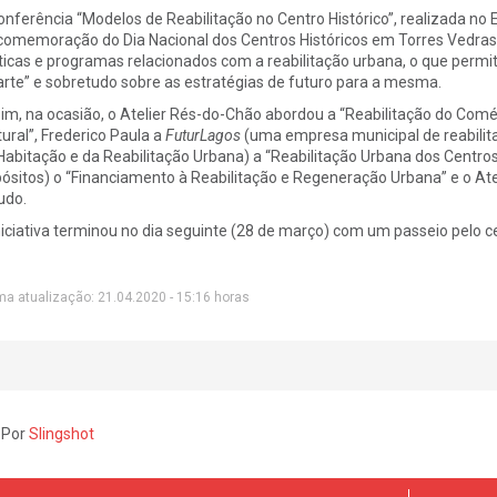
onferência “Modelos de Reabilitação no Centro Histórico”, realizada no E
comemoração do Dia Nacional dos Centros Históricos em Torres Vedra
ticas e programas relacionados com a reabilitação urbana, o que permit
arte” e sobretudo sobre as estratégias de futuro para a mesma.
im, na ocasião, o Atelier Rés-do-Chão abordou a “Reabilitação do Comé
tural”, Frederico Paula a
FuturLagos
(uma empresa municipal de reabilitaç
Habitação e da Reabilitação Urbana) a “Reabilitação Urbana dos Centros 
ósitos) o “Financiamento à Reabilitação e Regeneração Urbana” e o Atel
udo.
niciativa terminou no dia seguinte (28 de março) com um passeio pelo ce
ma atualização: 21.04.2020 - 15:16 horas
 Por
Slingshot