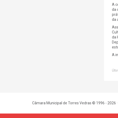
A c
da 
prá
da 
Ass
Cul
da 
Dep
est
A i
Últi
Câmara Municipal de Torres Vedras © 1996 - 2026 ·