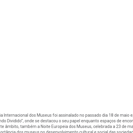
ia Internacional dos Museus foi assinalado no passado dia 18 de maio
do Dividido”, onde se destacou o seu papel enquanto espaços de encont
te âmbito, também a Noite Europeia dos Museus, celebrada a 23 de maio,
ortância dos museus no desenvolvimento cultural e social das socied