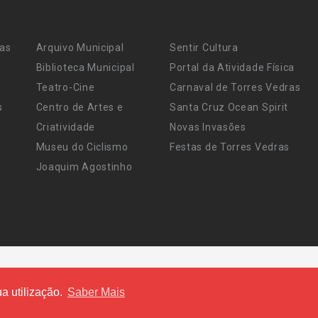
ras
Arquivo Municipal
Sentir Cultura
Biblioteca Municipal
Portal da Atividade Física
Teatro-Cine
Carnaval de Torres Vedras
s
Centro de Artes e
Santa Cruz Ocean Spirit
Criatividade
Novas Invasões
Museu do Ciclismo
Festas de Torres Vedras
Joaquim Agostinho
a utilização.
Saber Mais