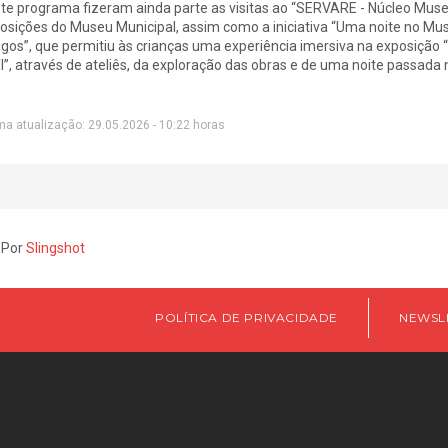
te programa fizeram ainda parte as visitas ao “SERVARE - Núcleo Museo
osições do Museu Municipal, assim como a iniciativa “Uma noite no Muse
igos”, que permitiu às crianças uma experiência imersiva na exposição “
II”, através de ateliês, da exploração das obras e de uma noite passada
ma atualização: 29.05.2026 - 10:22 horas
 Por
Slingshot
POLÍTICA DE PRIVACIDADE
NEWSL