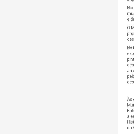
Num
mus
e d
O M
pro
des
No 
exp
pin
des
Já 
pel
des
As 
Mun
Ent
a e
His
da 