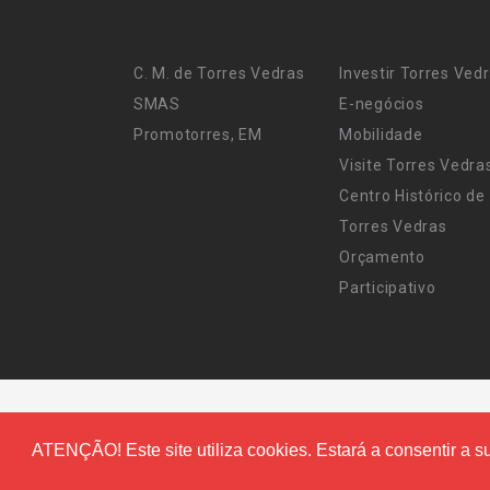
C. M. de Torres Vedras
Investir Torres Ved
SMAS
E-negócios
Promotorres, EM
Mobilidade
Visite Torres Vedra
Centro Histórico de
Torres Vedras
Orçamento
Participativo
ATENÇÃO! Este site utiliza cookies. Estará a consentir a su