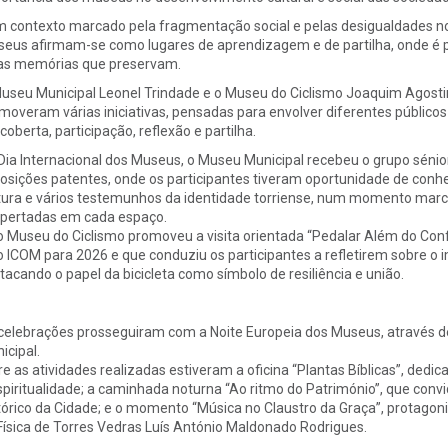
 contexto marcado pela fragmentação social e pelas desigualdades no
eus afirmam-se como lugares de aprendizagem e de partilha, onde é po
as memórias que preservam.
useu Municipal Leonel Trindade e o Museu do Ciclismo Joaquim Agos
moveram várias iniciativas, pensadas para envolver diferentes públi
coberta, participação, reflexão e partilha.
Dia Internacional dos Museus, o Museu Municipal recebeu o grupo sénior
osições patentes, onde os participantes tiveram oportunidade de conhec
tura e vários testemunhos da identidade torriense, num momento marc
pertadas em cada espaço.
o Museu do Ciclismo promoveu a visita orientada “Pedalar Além do Conf
o ICOM para 2026 e que conduziu os participantes a refletirem sobre o 
tacando o papel da bicicleta como símbolo de resiliência e união.
celebrações prosseguiram com a Noite Europeia dos Museus, através 
icipal.
re as atividades realizadas estiveram a oficina “Plantas Bíblicas”, dedicad
spiritualidade; a caminhada noturna “Ao ritmo do Património”, que conv
tórico da Cidade; e o momento “Música no Claustro da Graça”, protago
Física de Torres Vedras Luís António Maldonado Rodrigues.