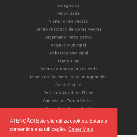
E-negócios
Mobilidade
Visite Torres Vedras
Centro Histórico de Torres Vedras
Orçamento Participativo
Arquivo Municipal
Biblioteca Municipal
Teatro-Cine
Centro de Artes e Criatividade
Museu do Ciclismo Joaquim Agostinho
Sentir Cultura
Portal da Atividade Física
Carnaval de Torres Vedras
Santa Cruz Ocean Spirit
Novas Invasões
ATENÇÃO! Este site utiliza cookies. Estará a
Festas de Torres Vedras
consentir a sua utilização.
Saber Mais