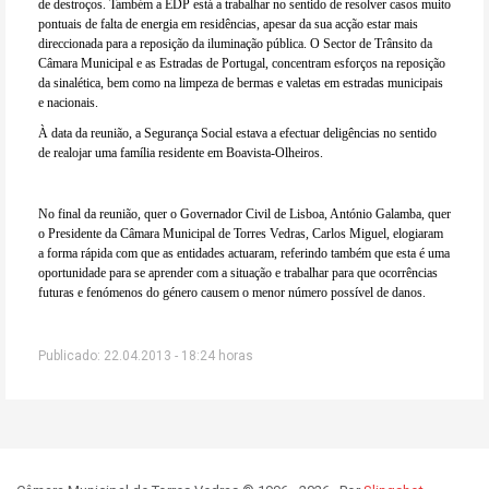
de destroços. Também a EDP está a trabalhar no sentido de resolver casos muito
pontuais de falta de energia em residências, apesar da sua acção estar mais
direccionada para a reposição da iluminação pública. O Sector de Trânsito da
Câmara Municipal e as Estradas de Portugal, concentram esforços na reposição
da sinalética, bem como na limpeza de bermas e valetas em estradas municipais
e nacionais.
À data da reunião, a Segurança Social estava a efectuar deligências no sentido
de realojar uma família residente em Boavista-Olheiros.
No final da reunião, quer o Governador Civil de Lisboa, António Galamba, quer
o Presidente da Câmara Municipal de Torres Vedras, Carlos Miguel, elogiaram
a forma rápida com que as entidades actuaram, referindo também que esta é uma
oportunidade para se aprender com a situação e trabalhar para que ocorrências
futuras e fenómenos do género causem o menor número possível de danos.
Publicado: 22.04.2013 - 18:24 horas