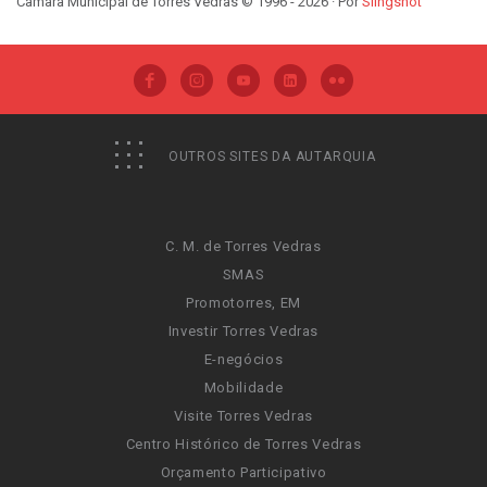
Câmara Municipal de Torres Vedras © 1996 - 2026 · Por
Slingshot
OUTROS SITES DA AUTARQUIA
C. M. de Torres Vedras
SMAS
Promotorres, EM
Investir Torres Vedras
E-negócios
Mobilidade
Visite Torres Vedras
Centro Histórico de Torres Vedras
Orçamento Participativo