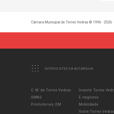
Câmara Municipal de Torres Vedras © 1996 - 2026 ·
OUTROS SITES DA AUTARQUIA
C. M. de Torres Vedras
Investir Torres Ved
SMAS
E-negócios
Promotorres, EM
Mobilidade
Visite Torres Vedra