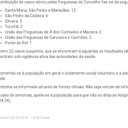
istribuição de casos ativos pelas freguesias do Concelho faz-se da seg
Santa Maria, São Pedro e Matacães: 12
São Pedro da Cadeira: 6
Silveira: 3
Turcifal: 2
União das Freguesias de A dos Cunhados e Maceira: 2
União das Freguesias de Carvoeira e Carmões: 2
Ponte do Rol: 1
stem 22 casos suspeitos, que se encontram a aguardar os resultados la
ontram sob vigilância ativa das autoridades de saúde.
omenda-se à população em geral o isolamento social voluntário e a a
de.
tenha-se informado através de fontes oficiais. Não seja veículo de in
caso de sintomas, apela-se à população para que não se dirija ao Hospit
24 24).
icado: 09.04.2020 - 19:30 horas