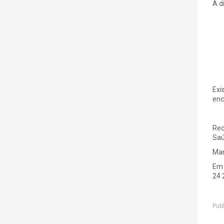
A d
Exi
enc
Rec
Saú
Man
Em 
24 
Publ