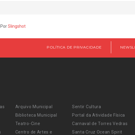
 Por
Slingshot
POLÍTICA DE PRIVACIDADE
NEWSL
ras
Arquivo Municipal
Sentir Cultura
Biblioteca Municipal
Portal da Atividade Física
Teatro-Cine
Carnaval de Torres Vedras
s
Centro de Artes e
Santa Cruz Ocean Spirit