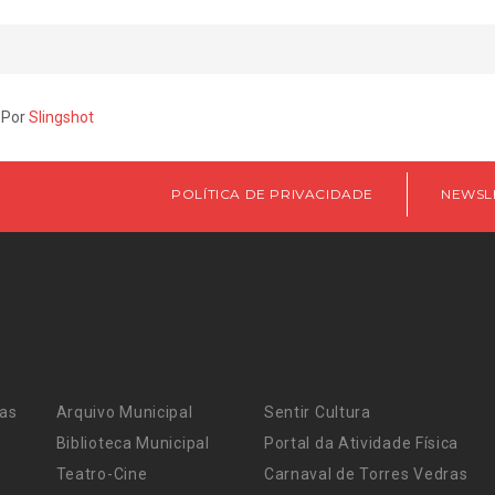
 Por
Slingshot
POLÍTICA DE PRIVACIDADE
NEWSL
ras
Arquivo Municipal
Sentir Cultura
Biblioteca Municipal
Portal da Atividade Física
Teatro-Cine
Carnaval de Torres Vedras