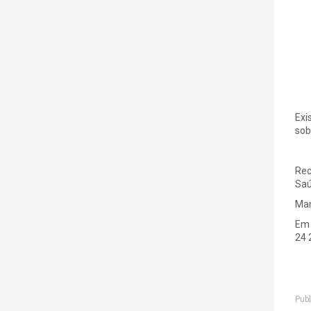
Exi
sob
Rec
Saú
Man
Em 
24 
Publ