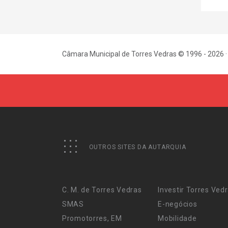
Câmara Municipal de Torres Vedras © 1996 - 2026 ·
OUTROS SITES DA AUTARQUIA
C. M. de Torres Vedras
Investir Torres Ved
SMAS
E-negócios
Promotorres, EM
Mobilidade