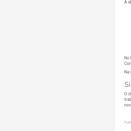
A d
No 
Con
Na 
S
O c
tra
nov
Publ