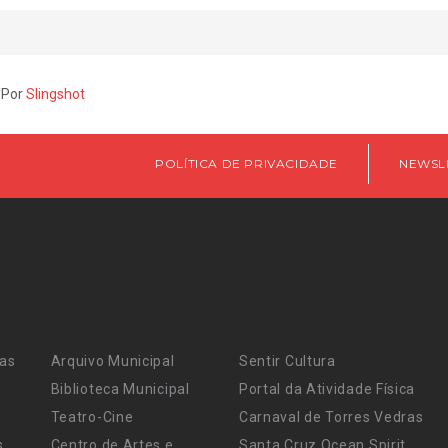
 Por
Slingshot
POLÍTICA DE PRIVACIDADE
NEWSL
ras
Arquivo Municipal
Sentir Cultura
Biblioteca Municipal
Portal da Atividade Física
Teatro-Cine
Carnaval de Torres Vedras
s
Centro de Artes e
Santa Cruz Ocean Spirit