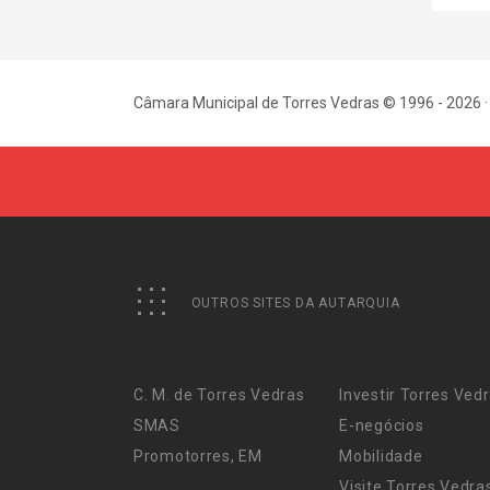
Câmara Municipal de Torres Vedras © 1996 - 2026 ·
OUTROS SITES DA AUTARQUIA
C. M. de Torres Vedras
Investir Torres Ved
SMAS
E-negócios
Promotorres, EM
Mobilidade
Visite Torres Vedra