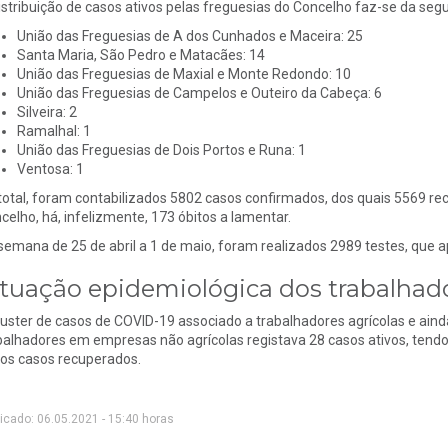
istribuição de casos ativos pelas freguesias do Concelho faz-se da seg
União das Freguesias de A dos Cunhados e Maceira: 25
Santa Maria, São Pedro e Matacães: 14
União das Freguesias de Maxial e Monte Redondo: 10
União das Freguesias de Campelos e Outeiro da Cabeça: 6
Silveira: 2
Ramalhal: 1
União das Freguesias de Dois Portos e Runa: 1
Ventosa: 1
total, foram contabilizados 5802 casos confirmados, dos quais 5569 
celho, há, infelizmente, 173 óbitos a lamentar.
semana de 25 de abril a 1 de maio, foram realizados 2989 testes, que 
ituação epidemiológica dos trabalhado
luster de casos de COVID-19 associado a trabalhadores agrícolas e aind
balhadores em empresas não agrícolas registava 28 casos ativos, tend
os casos recuperados.
icado: 06.05.2021 - 15:40 horas