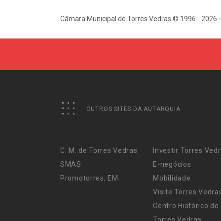
Câmara Municipal de Torres Vedras © 1996 - 2026 ·
OUTROS SITES DA AUTARQUIA
C. M. de Torres Vedras
Investir Torres Ved
SMAS
E-negócios
Promotorres, EM
Mobilidade
Visite Torres Vedra
Centro Histórico de
Torres Vedras