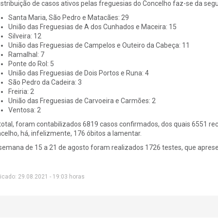
istribuição de casos ativos pelas freguesias do Concelho faz-se da seg
Santa Maria, São Pedro e Matacães: 29
União das Freguesias de A dos Cunhados e Maceira: 15
Silveira: 12
União das Freguesias de Campelos e Outeiro da Cabeça: 11
Ramalhal: 7
Ponte do Rol: 5
União das Freguesias de Dois Portos e Runa: 4
São Pedro da Cadeira: 3
Freiria: 2
União das Freguesias de Carvoeira e Carmões: 2
Ventosa: 2
total, foram contabilizados 6819 casos confirmados, dos quais 6551 
celho, há, infelizmente, 176 óbitos a lamentar.
semana de 15 a 21 de agosto foram realizados 1726 testes, que apres
icado: 29.08.2021 - 19:03 horas