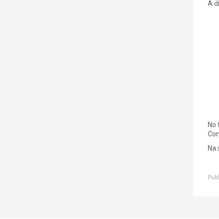
A d
No 
Con
Na 
Publ