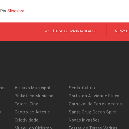
 Por
Slingshot
POLÍTICA DE PRIVACIDADE
NEWSL
ras
Arquivo Municipal
Sentir Cultura
Biblioteca Municipal
Portal da Atividade Física
Teatro-Cine
Carnaval de Torres Vedras
s
Centro de Artes e
Santa Cruz Ocean Spirit
Criatividade
Novas Invasões
Museu do Ciclismo
Festas de Torres Vedras