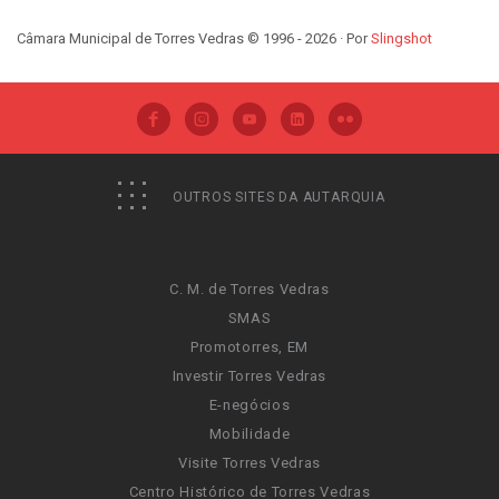
Câmara Municipal de Torres Vedras © 1996 - 2026 · Por
Slingshot
OUTROS SITES DA AUTARQUIA
C. M. de Torres Vedras
SMAS
Promotorres, EM
Investir Torres Vedras
E-negócios
Mobilidade
Visite Torres Vedras
Centro Histórico de Torres Vedras