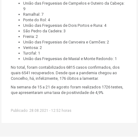
União das Freguesias de Campelos e Outeiro da Cabeça:
9
Ramalhal: 7
Ponte do Rol: 4
União das Freguesias de Dois Portos e Runa: 4
São Pedro da Cadeira: 3
Freiria: 2
União das Freguesias de Carvoeira e Carmões: 2
Ventosa: 2
Turcifal: 1
União das Freguesias de Maxial e Monte Redondo: 1
No total, foram contabilizados 6815 casos confirmados, dos
quais 6541 recuperados. Desde que a pandemia chegou ao
Concelho, há, infelizmente, 176 óbitos a lamentar.
Na semana de 15 a 21 de agosto foram realizados 1726 testes,
que apresentaram uma taxa de positividade de 4,9%
Publicado: 28.08.2021 - 12:52 horas