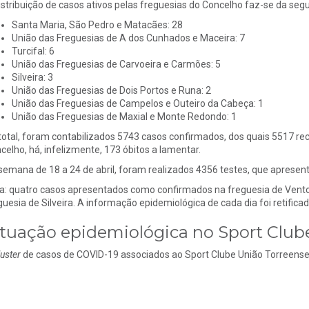
istribuição de casos ativos pelas freguesias do Concelho faz-se da seg
Santa Maria, São Pedro e Matacães: 28
União das Freguesias de A dos Cunhados e Maceira: 7
Turcifal: 6
União das Freguesias de Carvoeira e Carmões: 5
Silveira: 3
União das Freguesias de Dois Portos e Runa: 2
União das Freguesias de Campelos e Outeiro da Cabeça: 1
União das Freguesias de Maxial e Monte Redondo: 1
total, foram contabilizados 5743 casos confirmados, dos quais 5517 
celho, há, infelizmente, 173 óbitos a lamentar.
semana de 18 a 24 de abril, foram realizados 4356 testes, que apresen
a: quatro casos apresentados como confirmados na freguesia de Vento
guesia de Silveira. A informação epidemiológica de cada dia foi retificada
ituação epidemiológica no Sport Club
luster
de casos de COVID-19 associados ao Sport Clube União Torreense 