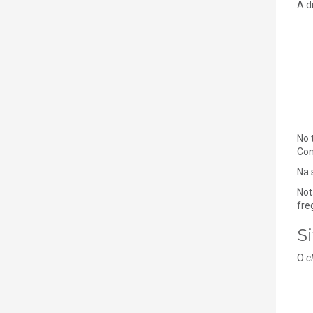
A d
No 
Con
Na 
Not
fre
S
O
c