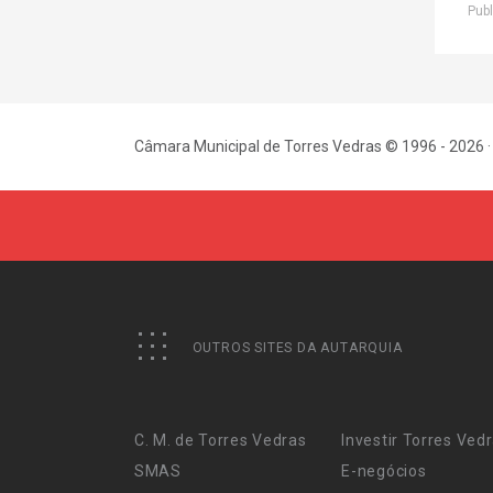
Publ
Câmara Municipal de Torres Vedras © 1996 - 2026 ·
OUTROS SITES DA AUTARQUIA
C. M. de Torres Vedras
Investir Torres Ved
SMAS
E-negócios