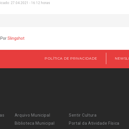
icado: 27.04.2021 - 16:12 horas
 Por
Slingshot
POLÍTICA DE PRIVACIDADE
NEWSL
ras
Arquivo Municipal
Sentir Cultura
Biblioteca Municipal
Portal da Atividade Física