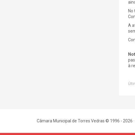
ain
No 
Con
A a
sem
Con
Not
pas
à r
Últi
Câmara Municipal de Torres Vedras © 1996 - 2026 ·