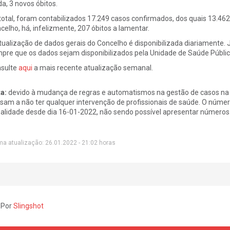
da, 3 novos óbitos.
total, foram contabilizados 17.249 casos confirmados, dos quais 13.4
celho, há, infelizmente, 207 óbitos a lamentar.
tualização de dados gerais do Concelho é disponibilizada diariamente. Já
pre que os dados sejam disponibilizados pela Unidade de Saúde Públic
sulte
aqui
a mais recente atualização semanal.
a:
devido à mudança de regras e automatismos na gestão de casos na
sam a não ter qualquer intervenção de profissionais de saúde. O número
ealidade desde dia 16-01-2022, não sendo possível apresentar número
ma atualização: 26.01.2022 - 21:02 horas
 Por
Slingshot