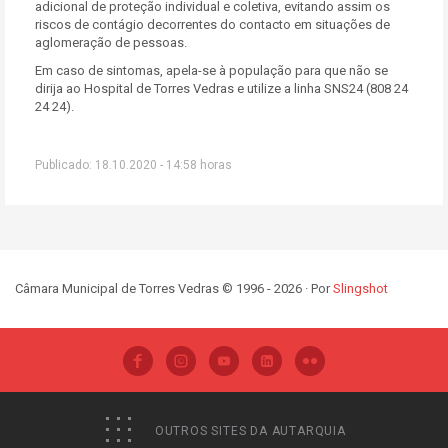
adicional de proteção individual e coletiva, evitando assim os
riscos de contágio decorrentes do contacto em situações de
aglomeração de pessoas.
Em caso de sintomas, apela-se à população para que não se
dirija ao Hospital de Torres Vedras e utilize a linha SNS24 (808 24
24 24).
Publicado: 18.10.2020 - 14:58 horas
Câmara Municipal de Torres Vedras © 1996 - 2026 · Por
Slingshot
OUTROS SITES DA AUTARQUIA