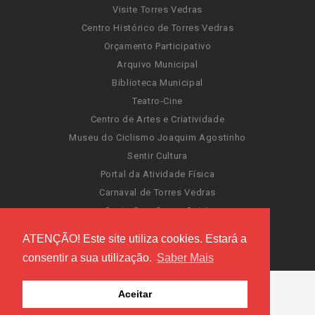
Visite Torres Vedras
Centro Histórico de Torres Vedras
Orçamento Participativo
Arquivo Municipal
Biblioteca Municipal
Teatro-Cine
Centro de Artes e Criatividade
Museu do Ciclismo Joaquim Agostinho
Sentir Cultura
Portal da Atividade Física
Carnaval de Torres Vedras
Santa Cruz Ocean Spirit
Novas Invasões
ATENÇÃO! Este site utiliza cookies. Estará a
Festas de Torres Vedras
consentir a sua utilização.
Saber Mais
Aceitar