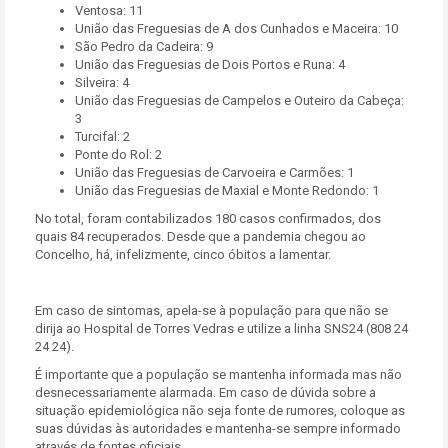
Ventosa: 11
União das Freguesias de A dos Cunhados e Maceira: 10
São Pedro da Cadeira: 9
União das Freguesias de Dois Portos e Runa: 4
Silveira: 4
União das Freguesias de Campelos e Outeiro da Cabeça:
3
Turcifal: 2
Ponte do Rol: 2
União das Freguesias de Carvoeira e Carmões: 1
União das Freguesias de Maxial e Monte Redondo: 1
No total, foram contabilizados 180 casos confirmados, dos
quais 84 recuperados. Desde que a pandemia chegou ao
Concelho, há, infelizmente, cinco óbitos a lamentar.
Em caso de sintomas, apela-se à população para que não se
dirija ao Hospital de Torres Vedras e utilize a linha SNS24 (808 24
24 24).
É importante que a população se mantenha informada mas não
desnecessariamente alarmada. Em caso de dúvida sobre a
situação epidemiológica não seja fonte de rumores, coloque as
suas dúvidas às autoridades e mantenha-se sempre informado
através de fontes oficiais.