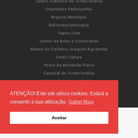
Centro Histórico de Torres Vedras
Orçamento Participativo
Arquivo Municipal
Biblioteca Municipal
Teatro-Cine
Centro de Artes e Criatividade
Museu do Ciclismo Joaquim Agostinho
Sentir Cultura
Portal da Atividade Física
Carnaval de Torres Vedras
Santa Cruz Ocean Spirit
Novas Invasões
ATENÇÃO! Este site utiliza cookies. Estará a
Festas de Torres Vedras
consentir a sua utilização.
Saber Mais
Aceitar