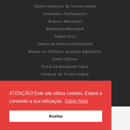
Centro Histórico de Torres Vedras
Orçamento Participativo
Arquivo Municipal
Biblioteca Municipal
Teatro-Cine
Centro de Artes e Criatividade
Museu do Ciclismo Joaquim Agostinho
Sentir Cultura
Portal da Atividade Física
Carnaval de Torres Vedras
Santa Cruz Ocean Spirit
Novas Invasões
ATENÇÃO! Este site utiliza cookies. Estará a
Festas de Torres Vedras
consentir a sua utilização.
Saber Mais
Aceitar