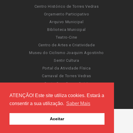
Centro Histórico de Torres Vedras
Orçamento Participativo
Arquivo Municipal
Biblioteca Municipal
Teatro-Cine
Centro de Artes e Criatividade
Museu do Ciclismo Joaquim Agostinho
Sentir Cultura
Portal da Atividade Física
Carnaval de Torres Vedras
Santa Cruz Ocean Spirit
Novas Invasões
ATENÇÃO! Este site utiliza cookies. Estará a
Festas de Torres Vedras
consentir a sua utilização.
Saber Mais
Aceitar