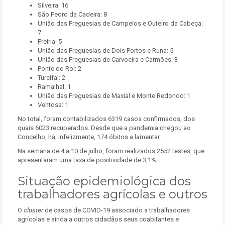
Silveira: 16
São Pedro da Cadeira: 8
União das Freguesias de Campelos e Outeiro da Cabeça:
7
Freiria: 5
União das Freguesias de Dois Portos e Runa: 5
União das Freguesias de Carvoeira e Carmões: 3
Ponte do Rol: 2
Turcifal: 2
Ramalhal: 1
União das Freguesias de Maxial e Monte Redondo: 1
Ventosa: 1
No total, foram contabilizados 6319 casos confirmados, dos
quais 6023 recuperados. Desde que a pandemia chegou ao
Concelho, há, infelizmente, 174 óbitos a lamentar.
Na semana de 4 a 10 de julho, foram realizados 2552 testes, que
apresentaram uma taxa de positividade de 3,1%.
Situação epidemiológica dos
trabalhadores agrícolas e outros
O
cluster
de casos de COVID-19 associado a trabalhadores
agrícolas e ainda a outros cidadãos seus coabitantes e