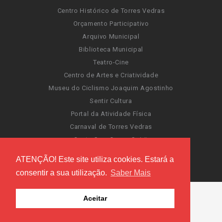
Centro Histórico de Torres Vedras
Orçamento Participativo
Arquivo Municipal
Biblioteca Municipal
Teatro-Cine
Centro de Artes e Criatividade
Museu do Ciclismo Joaquim Agostinho
Sentir Cultura
Portal da Atividade Física
Carnaval de Torres Vedras
Santa Cruz Ocean Spirit
Novas Invasões
ATENÇÃO! Este site utiliza cookies. Estará a
Festas de Torres Vedras
consentir a sua utilização.
Saber Mais
Aceitar