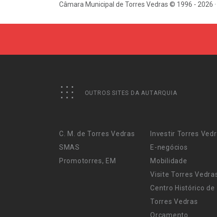
Câmara Municipal de Torres Vedras © 1996 - 2026 ·
OUTROS SITES DA AUTARQUIA
C. M. de Torres Vedras
Investir Torres Ved
SMAS
E-negócios
Promotorres, EM
Mobilidade
Visite Torres Vedra
Centro Histórico de
Torres Vedras
Orçamento