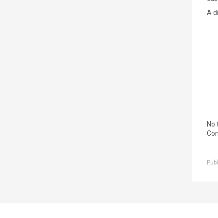
A d
No 
Con
Publ