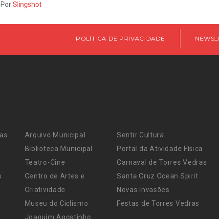
 Por
Slingshot
POLÍTICA DE PRIVACIDADE
NEWSL
ras
Arquivo Municipal
Sentir Cultura
Biblioteca Municipal
Portal da Atividade Física
Teatro-Cine
Carnaval de Torres Vedras
s
Centro de Artes e
Santa Cruz Ocean Spirit
Criatividade
Novas Invasões
Museu do Ciclismo
Festas de Torres Vedras
Joaquim Agostinho