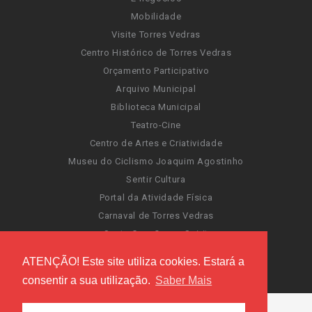
Mobilidade
Visite Torres Vedras
Centro Histórico de Torres Vedras
Orçamento Participativo
Arquivo Municipal
Biblioteca Municipal
Teatro-Cine
Centro de Artes e Criatividade
Museu do Ciclismo Joaquim Agostinho
Sentir Cultura
Portal da Atividade Física
Carnaval de Torres Vedras
Santa Cruz Ocean Spirit
Novas Invasões
ATENÇÃO! Este site utiliza cookies. Estará a
Festas de Torres Vedras
consentir a sua utilização.
Saber Mais