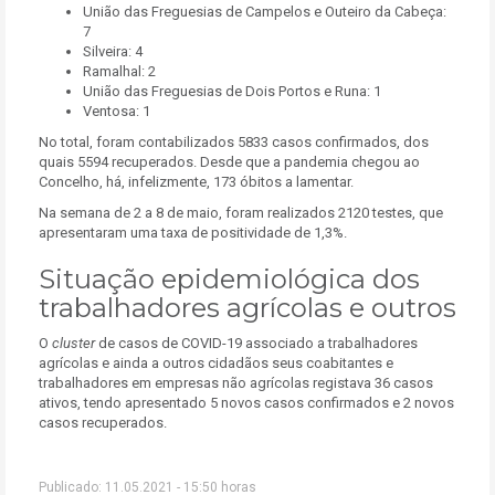
União das Freguesias de Campelos e Outeiro da Cabeça:
7
Silveira: 4
Ramalhal: 2
União das Freguesias de Dois Portos e Runa: 1
Ventosa: 1
No total, foram contabilizados 5833 casos confirmados, dos
quais 5594 recuperados. Desde que a pandemia chegou ao
Concelho, há, infelizmente, 173 óbitos a lamentar.
Na semana de 2 a 8 de maio, foram realizados 2120 testes, que
apresentaram uma taxa de positividade de 1,3%.
Situação epidemiológica dos
trabalhadores agrícolas e outros
O
cluster
de casos de COVID-19 associado a trabalhadores
agrícolas e ainda a outros cidadãos seus coabitantes e
trabalhadores em empresas não agrícolas registava 36 casos
ativos, tendo apresentado 5 novos casos confirmados e 2 novos
casos recuperados.
Publicado: 11.05.2021 - 15:50 horas