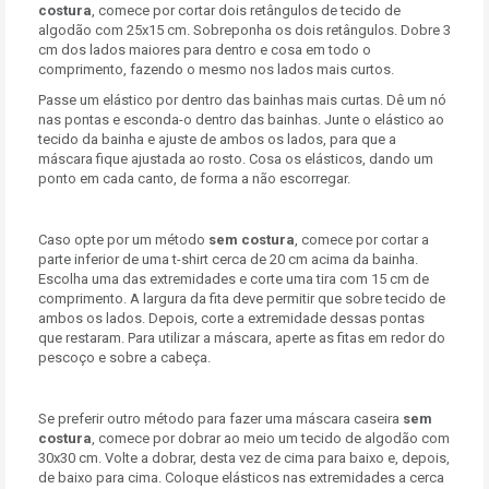
costura
, comece por cortar dois retângulos de tecido de
algodão com 25x15 cm. Sobreponha os dois retângulos. Dobre 3
cm dos lados maiores para dentro e cosa em todo o
comprimento, fazendo o mesmo nos lados mais curtos.
Passe um elástico por dentro das bainhas mais curtas. Dê um nó
nas pontas e esconda-o dentro das bainhas. Junte o elástico ao
tecido da bainha e ajuste de ambos os lados, para que a
máscara fique ajustada ao rosto. Cosa os elásticos, dando um
ponto em cada canto, de forma a não escorregar.
Caso opte por um método
sem costura
, comece por cortar a
parte inferior de uma t-shirt cerca de 20 cm acima da bainha.
Escolha uma das extremidades e corte uma tira com 15 cm de
comprimento. A largura da fita deve permitir que sobre tecido de
ambos os lados. Depois, corte a extremidade dessas pontas
que restaram. Para utilizar a máscara, aperte as fitas em redor do
pescoço e sobre a cabeça.
Se preferir outro método para fazer uma máscara caseira
sem
costura
, comece por dobrar ao meio um tecido de algodão com
30x30 cm. Volte a dobrar, desta vez de cima para baixo e, depois,
de baixo para cima. Coloque elásticos nas extremidades a cerca