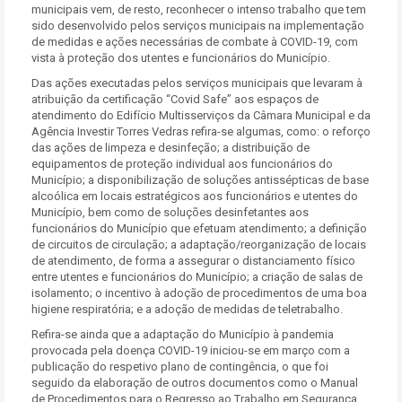
municipais vem, de resto, reconhecer o intenso trabalho que tem
sido desenvolvido pelos serviços municipais na implementação
de medidas e ações necessárias de combate à COVID-19, com
vista à proteção dos utentes e funcionários do Município.
Das ações executadas pelos serviços municipais que levaram à
atribuição da certificação “Covid Safe” aos espaços de
atendimento do Edifício Multisserviços da Câmara Municipal e da
Agência Investir Torres Vedras refira-se algumas, como: o reforço
das ações de limpeza e desinfeção; a distribuição de
equipamentos de proteção individual aos funcionários do
Município; a disponibilização de soluções antissépticas de base
alcoólica em locais estratégicos aos funcionários e utentes do
Município, bem como de soluções desinfetantes aos
funcionários do Município que efetuam atendimento; a definição
de circuitos de circulação; a adaptação/reorganização de locais
de atendimento, de forma a assegurar o distanciamento físico
entre utentes e funcionários do Município; a criação de salas de
isolamento; o incentivo à adoção de procedimentos de uma boa
higiene respiratória; e a adoção de medidas de teletrabalho.
Refira-se ainda que a adaptação do Município à pandemia
provocada pela doença COVID-19 iniciou-se em março com a
publicação do respetivo plano de contingência, o que foi
seguido da elaboração de outros documentos como o Manual
de Procedimentos para o Regresso ao Trabalho em Segurança.