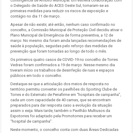
Contingência de Âmbito Municipal. Em estreita colaboração com
o Delegado de Saúde do ACES Oeste Sul, tomaram-se as
primeiras medidas para reduzir os riscos de exposição e
contágio no dia 11 de março.
Apesar de não existir, até então, nenhum caso confirmado no
concelho, a Comissão Municipal de Proteção Civil decidiu ativar o
Plano Municipal de Emergência de forma preventiva, a 12 de
março. No mesmo dia foram ainda lançadas recomendações de
saúde à população, seguidas pelo reforço das medidas de
prevenção que foram tomadas ao longo de todo o mês.
Os primeiros quatro casos de COVID-19 no concelho de Torres
Vedras foram confirmados a 19 de março. Nesse mesmo dia
tiveram início os trabalhos de desinfeção de ruas e espaços
públicos em todo o concelho.
Destaque-se que a articulação dos meios de resposta no
território permitiu converter os pavilhões do Sporting Clube de
Torres e do Externato de Penafirme em “hospitais de campanha”,
cada um com capacidade de 40 camas, que se encontram
preparados para dar resposta caso a evolução da situação
assim o exija. Mais tarde, também o Pavilhão Multiusos da
Expotorres foi adaptado pela Promotorres para receber um
“hospital de campanha”.
Neste momento, o concelho conta com duas Áreas Dedicadas