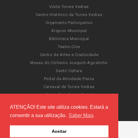
Visite Torres Vedras
Centro Histórico de Torres Vedras
Orçamento Participativo
Arquivo Municipal
Biblioteca Municipal
Teatro-Cine
Centro de Artes e Criatividade
Museu do Ciclismo Joaquim Agostinho
Sentir Cultura
Portal da Atividade Física
Carnaval de Torres Vedras
Santa Cruz Ocean Spirit
Novas Invasões
ATENÇÃO! Este site utiliza cookies. Estará a
Festas de Torres Vedras
consentir a sua utilização.
Saber Mais
Aceitar